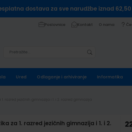
esplatna dostava za sve narudžbe iznad 62,50
Poslovnice
Kontakt
O nama
Če
Pretražite
Pretražite
ola
Ured
Odlaganje i arhiviranje
Informatika
1. razred jezičnih gimnazija i 1. i 2. razred gimnazija
 za 1. razred jezičnih gimnazija i 1. i 2.
2