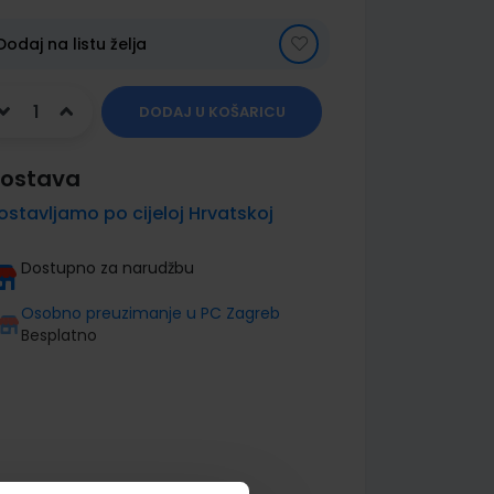
Dodaj na listu želja
DODAJ U KOŠARICU
ostava
ostavljamo po cijeloj Hrvatskoj
Dostupno za narudžbu
Osobno preuzimanje u PC Zagreb
Besplatno