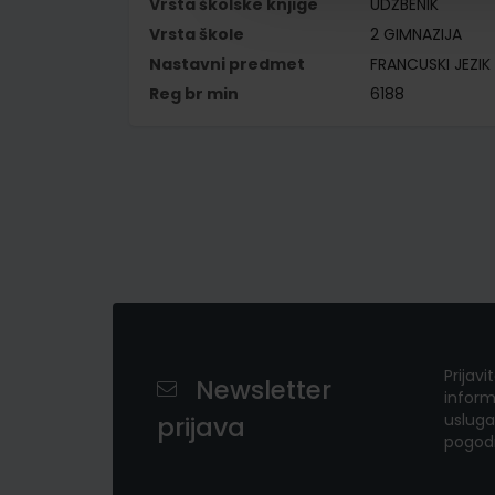
Vrsta školske knjige
UDŽBENIK
Vrsta škole
2 GIMNAZIJA
Nastavni predmet
FRANCUSKI JEZIK
Reg br min
6188
Prijavi
Newsletter
inform
usluga
prijava
pogod