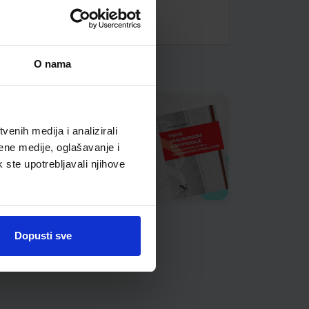
O nama
enih medija i analizirali
ene medije, oglašavanje i
k ste upotrebljavali njihove
Dopusti sve