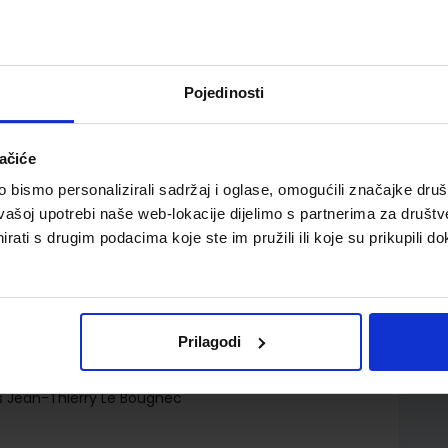
Pojedinosti
ačiće
 jezičnih gimnazija i 1. i 2. razred gimnazija
bismo personalizirali sadržaj i oglase, omogućili značajke društv
vašoj upotrebi naše web-lokacije dijelimo s partnerima za društv
rati s drugim podacima koje ste im pružili ili koje su prikupili do
Prilagodi
s Jean-Thierry Le Bougnec