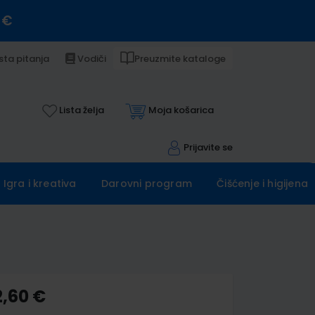
 €
sta pitanja
Vodiči
Preuzmite kataloge
Lista želja
Moja košarica
Prijavite se
Igra i kreativa
Darovni program
Čišćenje i higijena
2,60 €