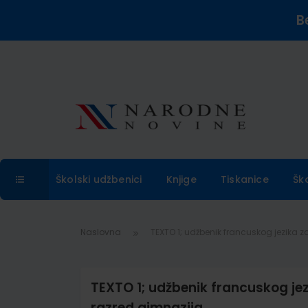
B
Školski udžbenici
Knjige
Tiskanice
Šk
Naslovna
TEXTO 1; udžbenik francuskog jezika za 
TEXTO 1; udžbenik francuskog jezika
razred gimnazija