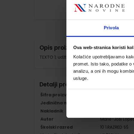
Skip
to
the
Privola
beginning
of
the
images
Opis proizvoda
Ova web-stranica koristi kol
gallery
TEXTO 1; udžbenik francuskog jezika za 1. razred
Kolačiće upotrebljavamo kako 
promet. Isto tako, podatke o 
analizu, a oni ih mogu kombini
usluge.
Detalji proizvoda
Šifra proizvoda
556314
Jedinična mjera
kom
Nakladnik
ALFA d.d.
Autor
Marie-Josi Lope
Školski razred
10 1.RAZRED SŠ