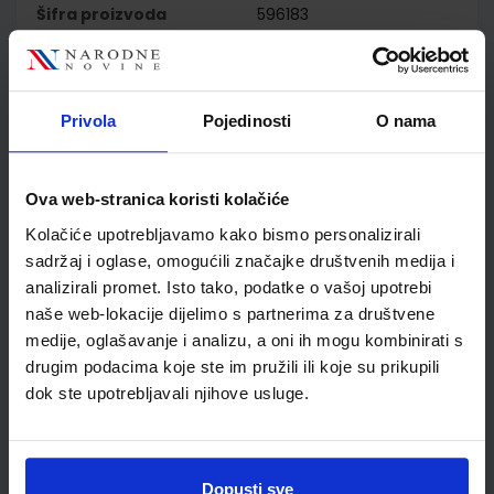
Šifra proizvoda
596183
Jedinična mjera
kom
Nakladnik
PROFIL KLETT d.o.o.
Autor
Melita Barić Tominac
Privola
Pojedinosti
O nama
Danijela Bajić
Školski razred
20 2.RAZRED SŠ
Vrsta školske knjige
UDŽBENIK
Ova web-stranica koristi kolačiće
Vrsta škole
3 STRUKOVNA
Kolačiće upotrebljavamo kako bismo personalizirali
Nastavni predmet
KEMIJA
sadržaj i oglase, omogućili značajke društvenih medija i
Reg br min
8193
analizirali promet. Isto tako, podatke o vašoj upotrebi
naše web-lokacije dijelimo s partnerima za društvene
medije, oglašavanje i analizu, a oni ih mogu kombinirati s
drugim podacima koje ste im pružili ili koje su prikupili
dok ste upotrebljavali njihove usluge.
Dopusti sve