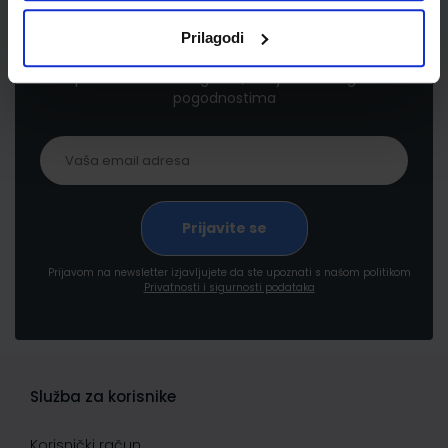
Newsletter prijava
Prilagodi
Prijavite se kako bi primali informacije o novim
proizvodima i uslugama, akcijama i drugim
pogodnostima
Prijavom na newsletter izjavljujete da ste upoznati s našom politikom
Privatnosti i sigurnosti podataka
Služba za korisnike
Korisnički račun