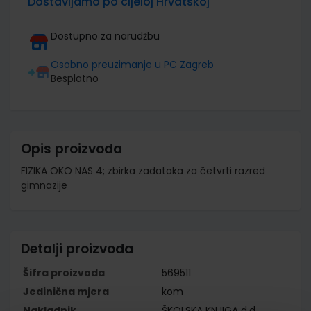
Dostavljamo po cijeloj Hrvatskoj
Dostupno za narudžbu
Osobno preuzimanje u PC Zagreb
Besplatno
Opis proizvoda
FIZIKA OKO NAS 4; zbirka zadataka za četvrti razred
gimnazije
Detalji proizvoda
Šifra proizvoda
569511
Jedinična mjera
kom
Nakladnik
ŠKOLSKA KNJIGA d.d.