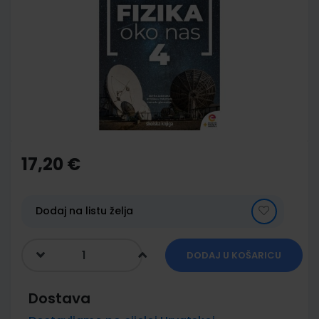
end
of
the
images
gallery
Skip
to
the
17,20 €
beginning
of
the
images
Dodaj na listu želja
gallery
DODAJ U KOŠARICU
Dostava