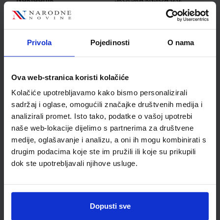
Autor
Vladimir Paar Anica Hrlec
Melita Sambolek
Karmena Vadlja Rešetar
Privola
Pojedinosti
O nama
Školski razred
40 4.RAZRED SŠ
Vrsta školske knjige
ZBIRKA ZADATAKA
Vrsta škole
2 GIMNAZIJA
Ova web-stranica koristi kolačiće
Nastavni predmet
FIZIKA
Kolačiće upotrebljavamo kako bismo personalizirali
Reg br min
7621-DOM
sadržaj i oglase, omogućili značajke društvenih medija i
analizirali promet. Isto tako, podatke o vašoj upotrebi
naše web-lokacije dijelimo s partnerima za društvene
medije, oglašavanje i analizu, a oni ih mogu kombinirati s
drugim podacima koje ste im pružili ili koje su prikupili
dok ste upotrebljavali njihove usluge.
Dopusti sve