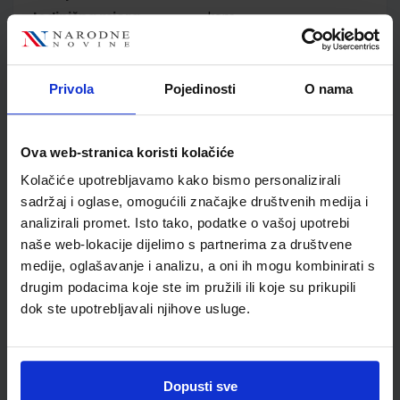
Jedinična mjera
kom
Nakladnik
ŠKOLSKA KNJIGA d.d.
Autor
Paar Hrlec Sambolek
Vadlja Rešetar
Privola
Pojedinosti
O nama
Školski razred
10 1.RAZRED SŠ
Vrsta školske knjige
UDŽBENIK
Ova web-stranica koristi kolačiće
Vrsta škole
2 GIMNAZIJA
Nastavni predmet
FIZIKA
Kolačiće upotrebljavamo kako bismo personalizirali
sadržaj i oglase, omogućili značajke društvenih medija i
Reg br min
6181
analizirali promet. Isto tako, podatke o vašoj upotrebi
naše web-lokacije dijelimo s partnerima za društvene
medije, oglašavanje i analizu, a oni ih mogu kombinirati s
drugim podacima koje ste im pružili ili koje su prikupili
dok ste upotrebljavali njihove usluge.
Dopusti sve