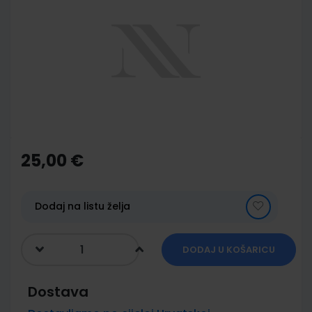
end
of
the
images
gallery
Skip
to
the
25,00 €
beginning
of
the
images
Dodaj na listu želja
gallery
DODAJ U KOŠARICU
Dostava