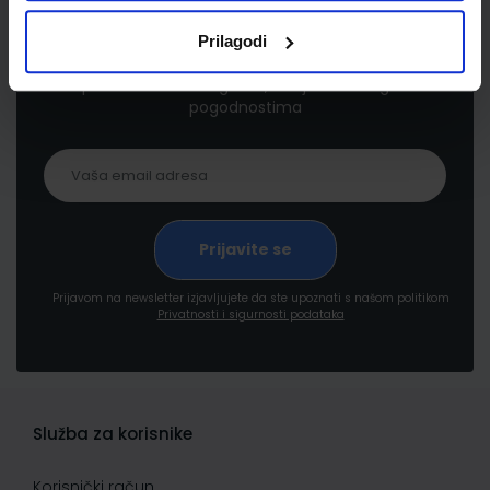
Newsletter prijava
Prilagodi
Prijavite se kako bi primali informacije o novim
proizvodima i uslugama, akcijama i drugim
pogodnostima
Prijavom na newsletter izjavljujete da ste upoznati s našom politikom
Privatnosti i sigurnosti podataka
Služba za korisnike
Korisnički račun