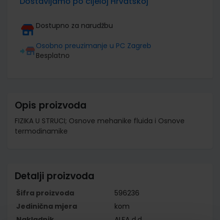
Dostavljamo po cijeloj Hrvatskoj
Dostupno za narudžbu
Osobno preuzimanje u PC Zagreb
Besplatno
Opis proizvoda
FIZIKA U STRUCI; Osnove mehanike fluida i Osnove
termodinamike
Detalji proizvoda
Šifra proizvoda
596236
Jedinična mjera
kom
Nakladnik
ALFA d.d.