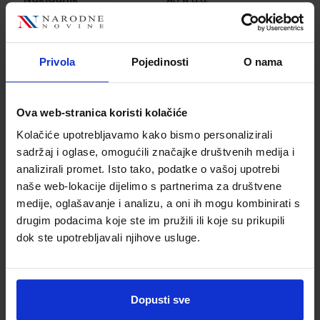
Autor
Jakov Labor Jasmina
Zelenko Paduan Igor
Vidović
Privola
Pojedinosti
O nama
Školski razred
10 1.RAZRED SŠ
Vrsta školske knjige
UDŽBENIK
Vrsta škole
3 STRUKOVNA
Ova web-stranica koristi kolačiće
Nastavni predmet
FIZIKA
Kolačiće upotrebljavamo kako bismo personalizirali
Reg br min
8111
sadržaj i oglase, omogućili značajke društvenih medija i
analizirali promet. Isto tako, podatke o vašoj upotrebi
naše web-lokacije dijelimo s partnerima za društvene
medije, oglašavanje i analizu, a oni ih mogu kombinirati s
drugim podacima koje ste im pružili ili koje su prikupili
dok ste upotrebljavali njihove usluge.
Dopusti sve