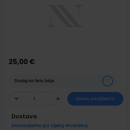
of
the
images
gallery
Skip
to
the
25,00 €
beginning
of
the
images
Dodaj na listu želja
gallery
DODAJ U KOŠARICU
Dostava
Dostavljamo po cijeloj Hrvatskoj