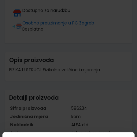
Dostupno za narudžbu
Osobno preuzimanje u PC Zagreb
Besplatno
Opis proizvoda
FIZIKA U STRUCI; Fizikalne veličine i mjerenja
Detalji proizvoda
Šifra proizvoda
596234
Jedinična mjera
kom
Nakladnik
ALFA d.d.
Autor
Jakov Labor Jasmina