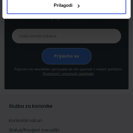
Prijavite se kako bi primali informacije o novim
Prilagodi
proizvodima i uslugama, akcijama i drugim
pogodnostima
Prijavom na newsletter izjavljujete da ste upoznati s našom politikom
Privatnosti i sigurnosti podataka
Služba za korisnike
Korisnički račun
Status/Povijest narudžbi