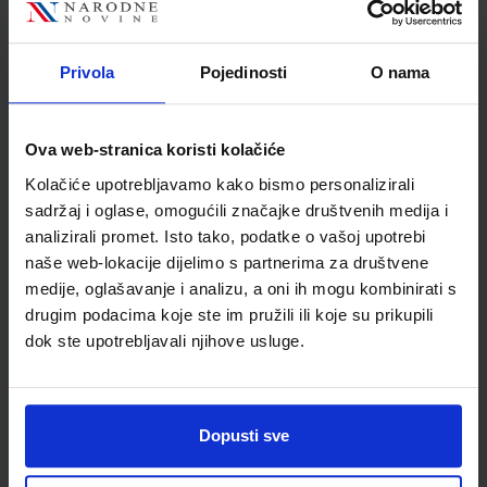
Zelenko Paduan Igor
Vidović
Školski razred
10 1.RAZRED SŠ
Privola
Pojedinosti
O nama
Vrsta školske knjige
UDŽBENIK
Vrsta škole
3 STRUKOVNA
Nastavni predmet
FIZIKA
Ova web-stranica koristi kolačiće
Reg br min
8108
Kolačiće upotrebljavamo kako bismo personalizirali
sadržaj i oglase, omogućili značajke društvenih medija i
analizirali promet. Isto tako, podatke o vašoj upotrebi
naše web-lokacije dijelimo s partnerima za društvene
medije, oglašavanje i analizu, a oni ih mogu kombinirati s
drugim podacima koje ste im pružili ili koje su prikupili
dok ste upotrebljavali njihove usluge.
Dopusti sve
Newsletter prijava