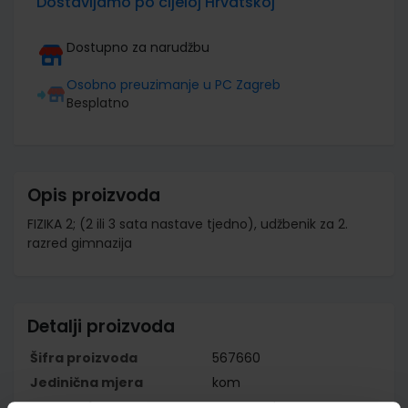
Dostavljamo po cijeloj Hrvatskoj
Dostupno za narudžbu
Osobno preuzimanje u PC Zagreb
Besplatno
Opis proizvoda
FIZIKA 2; (2 ili 3 sata nastave tjedno), udžbenik za 2.
razred gimnazija
Detalji proizvoda
Šifra proizvoda
567660
Jedinična mjera
kom
Nakladnik
ELEMENT d.o.o.