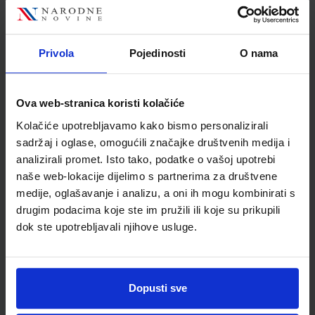
Autor
Dubravko Horvat Dario
Hrupec
Školski razred
20 2.RAZRED SŠ
Privola
Pojedinosti
O nama
Vrsta školske knjige
UDŽBENIK
Vrsta škole
2 GIMNAZIJA
Ova web-stranica koristi kolačiće
Nastavni predmet
FIZIKA
Kolačiće upotrebljavamo kako bismo personalizirali
Reg br min
6668
sadržaj i oglase, omogućili značajke društvenih medija i
analizirali promet. Isto tako, podatke o vašoj upotrebi
naše web-lokacije dijelimo s partnerima za društvene
medije, oglašavanje i analizu, a oni ih mogu kombinirati s
drugim podacima koje ste im pružili ili koje su prikupili
dok ste upotrebljavali njihove usluge.
Dopusti sve
Newsletter prijava