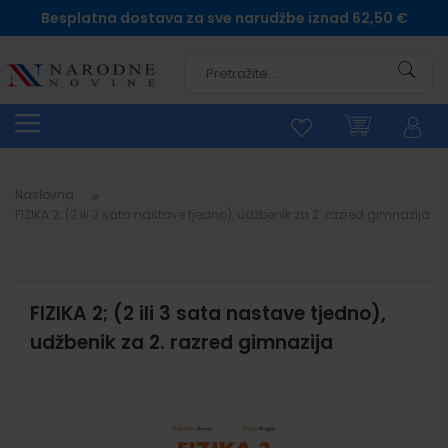
Besplatna dostava za sve narudžbe iznad 62,50 €
Pretra
Naslovna
FIZIKA 2; (2 ili 3 sata nastave tjedno), udžbenik za 2. razred gimnazija
FIZIKA 2; (2 ili 3 sata nastave tjedno),
udžbenik za 2. razred gimnazija
Skip
to
the