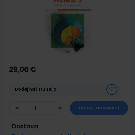
end
of
the
images
gallery
Skip
to
the
29,00 €
beginning
of
the
images
Dodaj na listu želja
gallery
DODAJ U KOŠARICU
Dostava