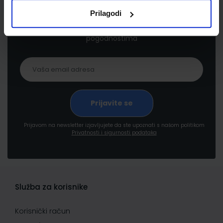
Prilagodi
Prijavite se kako bi primali informacije o novim
proizvodima i uslugama, akcijama i drugim
pogodnostima
Prijavom na newsletter izjavljujete da ste upoznati s našom politikom
Privatnosti i sigurnosti podataka
Služba za korisnike
Korisnički račun