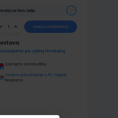
Dodaj na listu želja
DODAJ U KOŠARICU
ostava
ostavljamo po cijeloj Hrvatskoj
Dostupno za narudžbu
Osobno preuzimanje u PC Zagreb
Besplatno