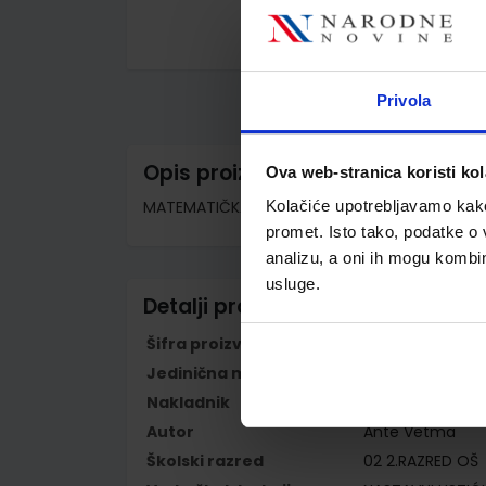
Skip
to
the
Privola
beginning
of
the
images
Opis proizvoda
Ova web-stranica koristi kol
gallery
MATEMATIČKA MREŽA 2; nastavni listići za m
Kolačiće upotrebljavamo kako 
promet. Isto tako, podatke o 
analizu, a oni ih mogu kombini
usluge.
Detalji proizvoda
Šifra proizvoda
567070
Jedinična mjera
kom
Nakladnik
ŠKOLSKA KNJIGA 
Autor
Ante Vetma
Školski razred
02 2.RAZRED OŠ