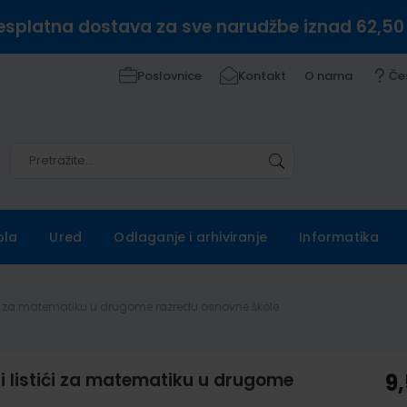
esplatna dostava za sve narudžbe iznad 62,50
Poslovnice
Kontakt
O nama
Če
Pretražite
Pretražite
ola
Ured
Odlaganje i arhiviranje
Informatika
ći za matematiku u drugome razredu osnovne škole
listići za matematiku u drugome
9