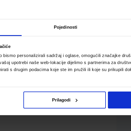
Pojedinosti
ačiće
atematiku u drugome razredu osnovne škole
bismo personalizirali sadržaj i oglase, omogućili značajke društv
vašoj upotrebi naše web-lokacije dijelimo s partnerima za društv
rati s drugim podacima koje ste im pružili ili koje su prikupili do
Prilagodi
d.d.