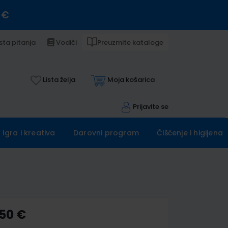
 €
sta pitanja
Vodiči
Preuzmite kataloge
Lista želja
Moja košarica
Prijavite se
Igra i kreativa
Darovni program
Čišćenje i higijena
,50 €