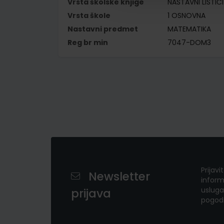
Vrsta školske knjige
NASTAVNI LISTIĆI
Vrsta škole
1 OSNOVNA
Nastavni predmet
MATEMATIKA
Reg br min
7047-DOM3
Prijavi
Newsletter
inform
usluga
prijava
pogod