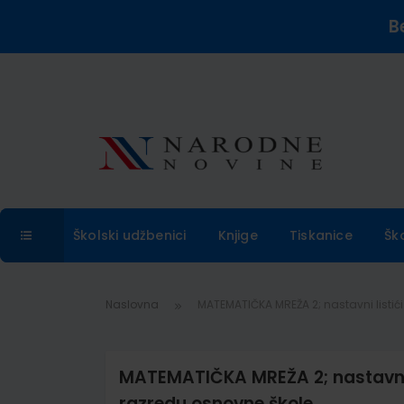
B
Školski udžbenici
Knjige
Tiskanice
Šk
Naslovna
MATEMATIČKA MREŽA 2; nastavni listi
MATEMATIČKA MREŽA 2; nastavni 
razredu osnovne škole