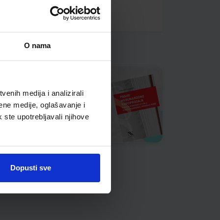
O nama
enih medija i analizirali
ene medije, oglašavanje i
k ste upotrebljavali njihove
Dopusti sve