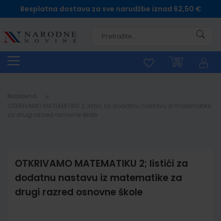
Besplatna dostava za sve narudžbe iznad 62,50 €
Pretra
Naslovna
OTKRIVAMO MATEMATIKU 2; listići za dodatnu nastavu iz matematike
za drugi razred osnovne škole
OTKRIVAMO MATEMATIKU 2; listići za
dodatnu nastavu iz matematike za
drugi razred osnovne škole