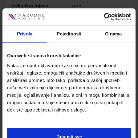
Jedinična mjera
kom
Nakladnik
ALFA d.d.
Autor
Dubravka Glasnović
Gracin Gabriela Žokalj
Privola
Pojedinosti
O nama
Tanja Soucie
Školski razred
02 2.RAZRED OŠ
Vrsta školske knjige
NASTAVNI LISTIĆI
Ova web-stranica koristi kolačiće
Vrsta škole
1 OSNOVNA
Kolačiće upotrebljavamo kako bismo personalizirali
Nastavni predmet
MATEMATIKA
sadržaj i oglase, omogućili značajke društvenih medija i
Reg br min
6549-DOM
analizirali promet. Isto tako, podatke o vašoj upotrebi
naše web-lokacije dijelimo s partnerima za društvene
medije, oglašavanje i analizu, a oni ih mogu kombinirati s
drugim podacima koje ste im pružili ili koje su prikupili
dok ste upotrebljavali njihove usluge.
Dopusti sve