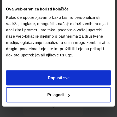
Ova web-stranica koristi kolačiće
Omot PVC za školske
Kolačiće upotrebljavamo kako bismo personalizirali
udžbenike; dimenzije
431x272; tip 160
sadržaj i oglase, omogućili značajke društvenih medija i
analizirali promet. Isto tako, podatke o vašoj upotrebi
naše web-lokacije dijelimo s partnerima za društvene
medije, oglašavanje i analizu, a oni ih mogu kombinirati s
drugim podacima koje ste im pružili ili koje su prikupili
dok ste upotrebljavali njihove usluge.
0,85 €
Dopusti sve
Prilagodi