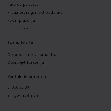
Kako do popusta
Privatnost i sigurnost podataka
Načini plaćanja
Uvjeti kupnje
Saznajte više
O Narodnim novinama d.d.
Opći uvjeti korištenja
Kontakt informacije
01 650 28 80
e-trgovina@nn.hr