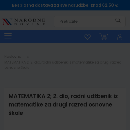
Besplatna dostava za sve narudžbe iznad 62,50 €
Pretra
Naslovna
MATEMATIKA 2; 2. dio, radni udžbenik iz matematike za drugi razred
osnovne škole
MATEMATIKA 2; 2. dio, radni udžbenik iz
matematike za drugi razred osnovne
škole