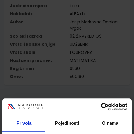
Jedinična mjera
kom
Nakladnik
ALFA d.d.
Autor
Josip Markovac Danica
Vrgoč
Školski razred
02 2.RAZRED OŠ
Vrsta školske knjige
UDŽBENIK
Vrsta škole
1 OSNOVNA
Nastavni predmet
MATEMATIKA
Reg br min
6530
Omot
500160
Kupci najčešće biraju..
Privola
Pojedinosti
O nama