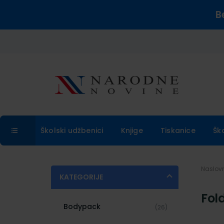
B
Školski udžbenici
Knjige
Tiskanice
Šk
Naslo
KATEGORIJE
Fol
Bodypack
(26)