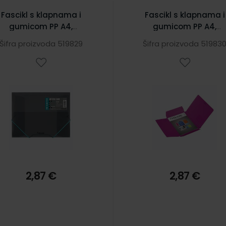
Fascikl s klapnama i
Fascikl s klapnama i
gumicom PP A4,
gumicom PP A4,
ldermate Pop Gear Plus
Foldermate Pop Gear P
Šifra proizvoda 519829
Šifra proizvoda 51983
art.60901, crni
art.60905, crveni
2,87 €
2,87 €