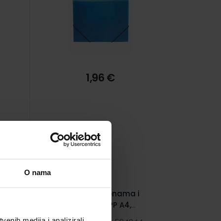
1,96 €
O nama
Fascikl s klapnama i
gumicom PP A4,
er
Foldermate Pop Gear Arts
enih medija i analizirali