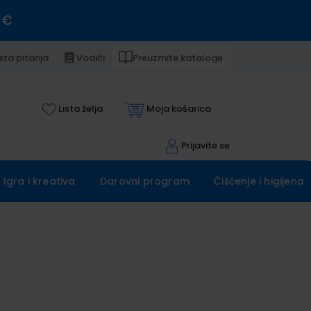
 €
sta pitanja
Vodiči
Preuzmite kataloge
Lista želja
Moja košarica
Prijavite se
Igra i kreativa
Darovni program
Čišćenje i higijena