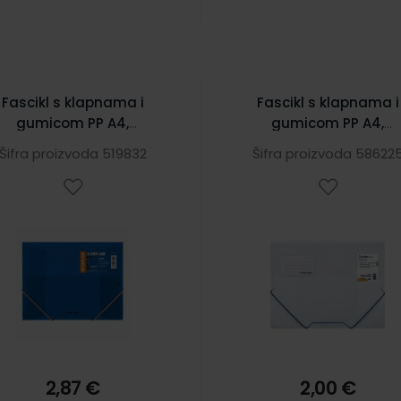
Fascikl s klapnama i
Fascikl s klapnama i
gumicom PP A4,
gumicom PP A4,
ldermate Pop Gear Plus
Foldermate Sporty
Šifra proizvoda 519832
Šifra proizvoda 58622
art.60908, plavi
art.60978
2,87 €
2,00 €