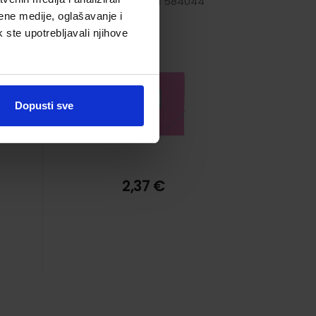
0
Šifra proizvoda 584044
art.60985, rozi
ene medije, oglašavanje i
k ste upotrebljavali njihove
Dopusti sve
2,37 €