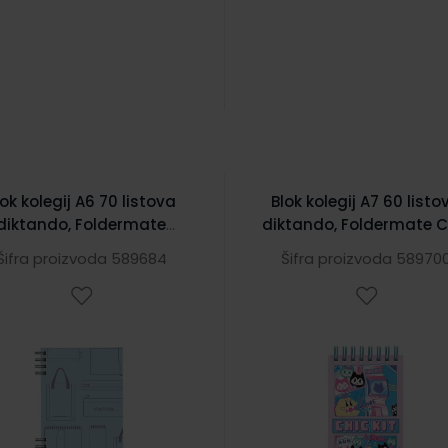
lok kolegij A6 70 listova
Blok kolegij A7 60 listo
diktando, Foldermate
diktando, Foldermate C
Vintage 43728 plavi
Kit Pixel 43595
Šifra proizvoda 589684
Šifra proizvoda 58970