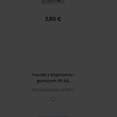
3,60 €
Fascikl s klapnama i
gumicom PP A4,
ce
Foldermate Color Office
Šifra proizvoda 858172
art.630, plavi