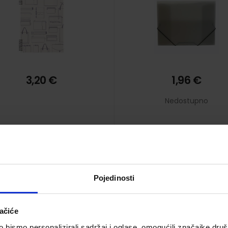
3,20 €
1,96 €
Nedostupno
Pojedinosti
Fascikl s klapnama i
Fascikl s klapnama i
gumicom PP A4,
gumicom PP A4,
ačiće
ldermate Loft 61705 rozi
Foldermate Polymast
bismo personalizirali sadržaj i oglase, omogućili značajke društv