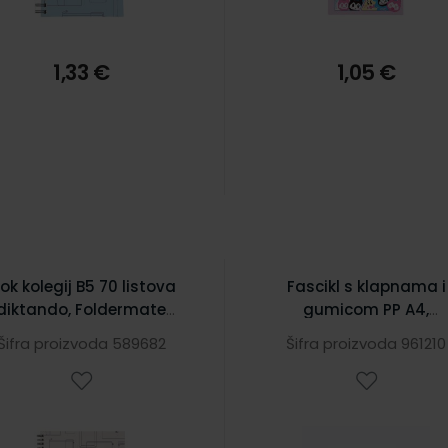
1,33 €
1,05 €
lok kolegij B5 70 listova
Fascikl s klapnama i
diktando, Foldermate
gumicom PP A4,
Vintage 43709 sort
Foldermate Color Offi
Šifra proizvoda 589682
Šifra proizvoda 961210
art.630, crni