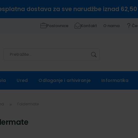
esplatna dostava za sve narudžbe iznad 62,50
Poslovnice
Kontakt
O nama
Če
Pretražite
Pretražite
ola
Ured
Odlaganje i arhiviranje
Informatika
vna
Foldermate
dermate