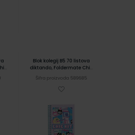
va
Blok kolegij B5 70 listova
hic
diktando, Foldermate Chic
Kit Pixel 43565
0
Šifra proizvoda 589685