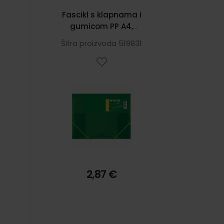
Fascikl s klapnama i
gumicom PP A4,
lus
Foldermate Pop Gear Plus
0
Šifra proizvoda 519831
art.60907, zeleni
2,87 €