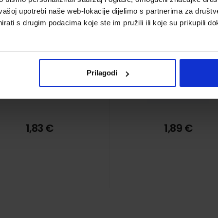
Šifra proizvoda 589678
Šifra proizvoda 94869
art.526, bež
vašoj upotrebi naše web-lokacije dijelimo s partnerima za društv
rati s drugim podacima koje ste im pružili ili koje su prikupili do
Prilagodi
1,83 €
1,89 €