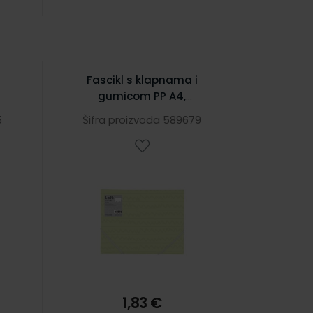
Fascikl s klapnama i
gumicom PP A4,
Foldermate Vintage 61707
5
Šifra proizvoda 589679
zeleni
1,83 €