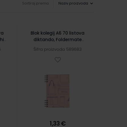
Sortiraj prema
va
Blok kolegij A6 70 listova
hic
diktando, Foldermate
Vintage 43725 rozi
6
Šifra proizvoda 589683
1,33 €