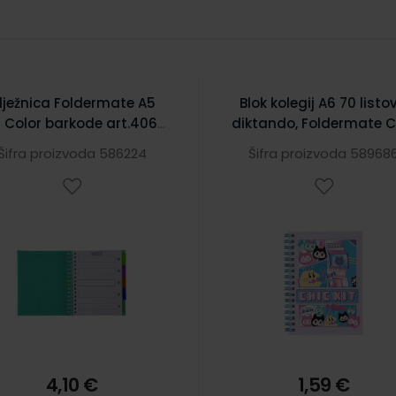
ilježnica Foldermate A5
Blok kolegij A6 70 listo
1 Color barkode art.4063
diktando, Foldermate C
plava
Kit Pixel 43585
Šifra proizvoda 586224
Šifra proizvoda 58968
4,10 €
1,59 €