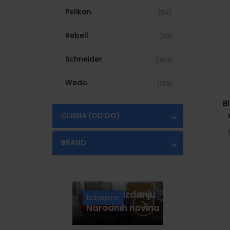
Pelikan
(54)
Rebell
(29)
Schneider
(363)
Wedo
(129)
B
CIJENA (OD DO)
€
€
BRAND
FOLDERMATE
(89)
Knjige u izdanju
Izdvojeno
Narodnih novina