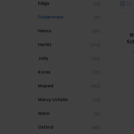
Edigs
(20)
Foldermate
(91)
Henzo
(64)
B
5U
Herlitz
(379)
Jolly
(133)
Kores
(121)
Maped
(352)
Marvy Uchida
(70)
Nano
(10)
Oxford
(185)