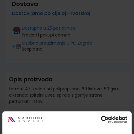
Dostava
Dostavljamo po cijeloj Hrvatskoj
Dostupno u 25 poslovnica
Provjeri i pokupi odmah
Osobno preuzimanje u PC Zagreb
Besplatno
Opis proizvoda
format A7; korice od polipropilena; 60 listova, 80 gsm;
diktando; spiralni uvez, spirala s gornje strane;
perforirani listovi
Detalji proizvoda