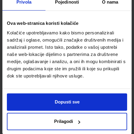
Privola
Pojedinosti
O nama
Šifra proizvoda
589700
Jedinična mjera
kom
Ova web-stranica koristi kolačiće
Kolačiće upotrebljavamo kako bismo personalizirali
sadržaj i oglase, omogućili značajke društvenih medija i
analizirali promet. Isto tako, podatke o vašoj upotrebi
naše web-lokacije dijelimo s partnerima za društvene
medije, oglašavanje i analizu, a oni ih mogu kombinirati s
drugim podacima koje ste im pružili ili koje su prikupili
dok ste upotrebljavali njihove usluge.
Newsletter prijava
Dopusti sve
Prijavite se kako bi primali informacije o novim
proizvodima i uslugama, akcijama i drugim
pogodnostima
Prilagodi