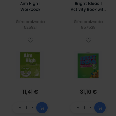
Aim High 1
Bright Ideas 1
Workbook
Activity Book with
Online Practice
Šifra proizvoda
Šifra proizvoda
525921
857538
11,41 €
31,10 €