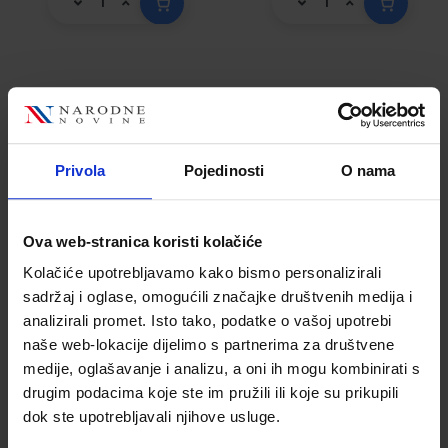
Bright Ideas Level
Bringing
5 Pack (Class
Literature into
Book and app)
The Classroom
Privola
Pojedinosti
O nama
Šifra proizvoda
Šifra proizvoda
532819
532233
Ova web-stranica koristi kolačiće
Kolačiće upotrebljavamo kako bismo personalizirali
sadržaj i oglase, omogućili značajke društvenih medija i
analizirali promet. Isto tako, podatke o vašoj upotrebi
naše web-lokacije dijelimo s partnerima za društvene
medije, oglašavanje i analizu, a oni ih mogu kombinirati s
drugim podacima koje ste im pružili ili koje su prikupili
dok ste upotrebljavali njihove usluge.