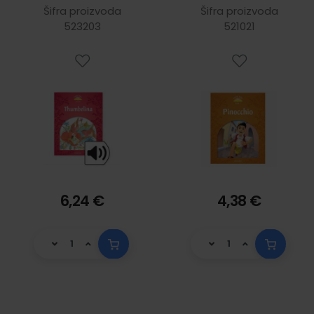
book and Audio
Šifra proizvoda
Šifra proizvoda
CD Pack
523203
521021
6,24 €
4,38 €