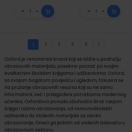
Stranica
2
3
4
5
Trenutno pregledavate stranicu
Stranica
Stranica
Stranica
Stranica
Stranica
Sljedeća
1
Oxford je renomirani brand koji se ističe u području
obrazovnih materijala, posebno poznat po svojim
kvalitetnim školskim knjigama i udžbenicima. Oxford,
sa svojom bogatom poviješću i ugledom, fokusira se
na pružanje obrazovnih resursa koji su ne samo
informativni, već i prilagođeni potrebama modernog
učenika. Oxfordova ponuda obuhvaća širok raspon
knjiga i razina obrazovanja, od osnovnoškolskih
udžbenika do složenih materijala za visoko
obrazovanje, čineći ga jednim od vodećih izdavača u
obrazovnom sektoru.