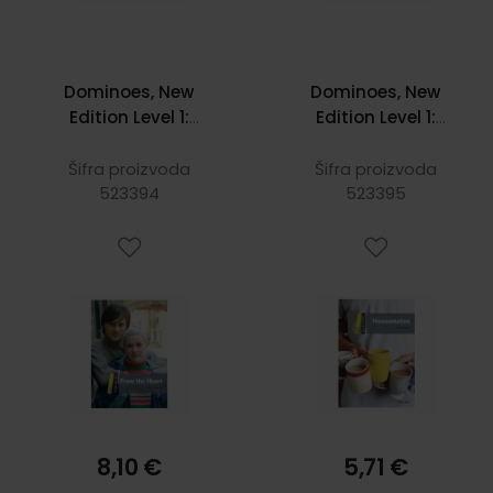
Dominoes, New
Dominoes, New
Edition Level 1:
Edition Level 1:
From The Heart
Housemates
MultiROM Pack
Šifra proizvoda
Šifra proizvoda
523394
523395
8,10 €
5,71 €