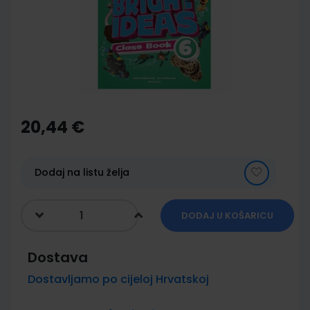
images
gallery
Skip
to
the
20,44 €
beginning
of
the
images
Dodaj na listu želja
gallery
DODAJ U KOŠARICU
Dostava
Dostavljamo po cijeloj Hrvatskoj