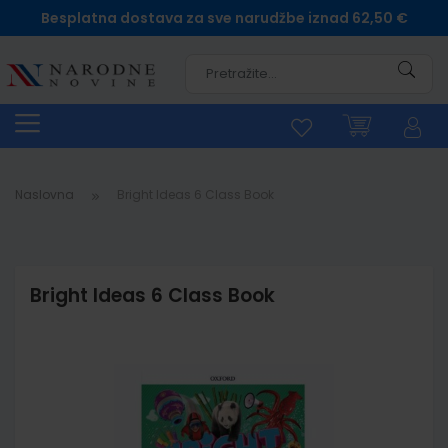
Besplatna dostava za sve narudžbe iznad 62,50 €
Pretra
Naslovna
Bright Ideas 6 Class Book
Bright Ideas 6 Class Book
Skip
to
the
end
of
the