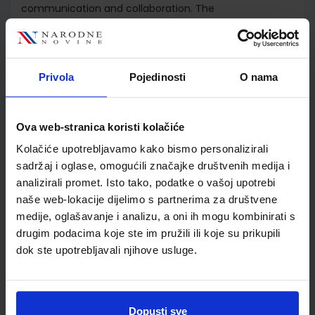
communication and collaboration. The
comprehensive package of integrated print and digital
resources challenges traditional methods of learning
with exciting new resources and activities that are
adaptable to all teaching situations.
Privola
Pojedinosti
O nama
Ova web-stranica koristi kolačiće
Detalji proizvoda
Kolačiće upotrebljavamo kako bismo personalizirali
Šifra proizvoda
857554
sadržaj i oglase, omogućili značajke društvenih medija i
Jedinična mjera
kom
analizirali promet. Isto tako, podatke o vašoj upotrebi
naše web-lokacije dijelimo s partnerima za društvene
medije, oglašavanje i analizu, a oni ih mogu kombinirati s
drugim podacima koje ste im pružili ili koje su prikupili
dok ste upotrebljavali njihove usluge.
Dopusti sve