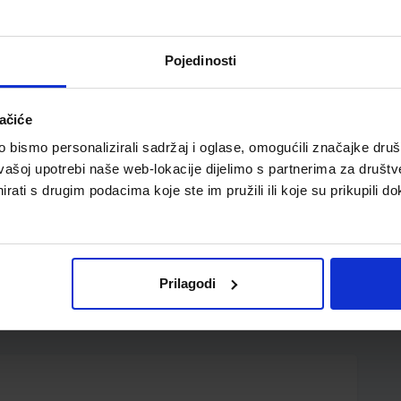
Pojedinosti
ačiće
e package that ensures exam success and encourages
bismo personalizirali sadržaj i oglase, omogućili značajke društv
gh creative games and activities. With a strong focus
vašoj upotrebi naše web-lokacije dijelimo s partnerima za društv
ls through interactive learning, Bright Ideas offers
rati s drugim podacima koje ste im pružili ili koje su prikupili do
benefit of innovative content and familiar topics.
nd promote the development of 21st century skills in
nks the classroom with the 'real world' and encourages
 and collaboration. The comprehensive package of
nges traditional methods of learning with exciting new
Prilagodi
 all teaching situations.