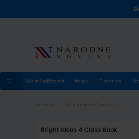
B
Školski udžbenici
Knjige
Tiskanice
Šk
Naslovna
Bright Ideas 4 Class Book
Bright Ideas 4 Class Book