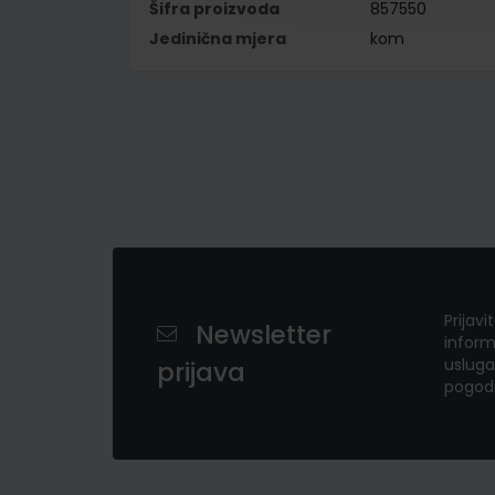
Šifra proizvoda
857550
Jedinična mjera
kom
Prijavi
Newsletter
inform
usluga
prijava
pogod