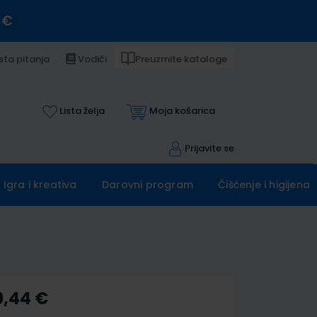
 €
sta pitanja
Vodiči
Preuzmite kataloge
Lista želja
Moja košarica
Prijavite se
Igra i kreativa
Darovni program
Čišćenje i higijena
0,44 €