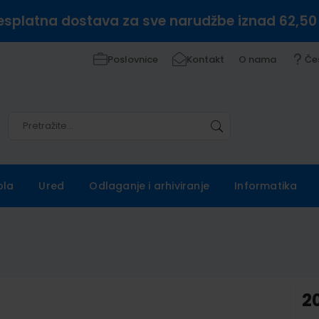
esplatna dostava za sve narudžbe iznad 62,50
Poslovnice
Kontakt
O nama
Če
Pretražite
Pretražite
ola
Ured
Odlaganje i arhiviranje
Informatika
2