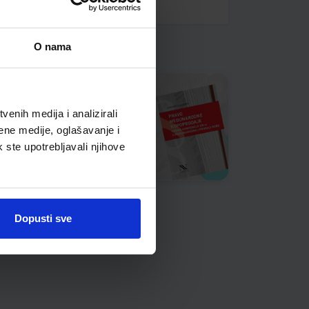
O nama
enih medija i analizirali
ene medije, oglašavanje i
k ste upotrebljavali njihove
Dopusti sve