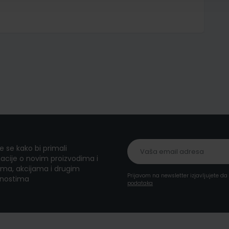
te se kako bi primali
acije o novim proizvodima i
ma, akcijama i drugim
Prijavom na newsletter izjavljujete d
nostima
podataka