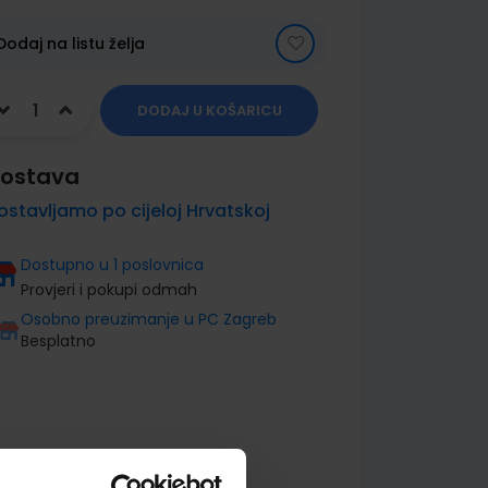
Dodaj na listu želja
DODAJ U KOŠARICU
ostava
ostavljamo po cijeloj Hrvatskoj
Dostupno u 1 poslovnica
Provjeri i pokupi odmah
Osobno preuzimanje u PC Zagreb
Besplatno