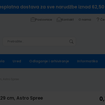
esplatna dostava za sve narudžbe iznad 62,50
Poslovnice
Kontakt
O nama
Če
Pretražite
Pretražite
ola
Ured
Odlaganje i arhiviranje
Informatika
m, Astro Spree
3x29 cm, Astro Spree
0