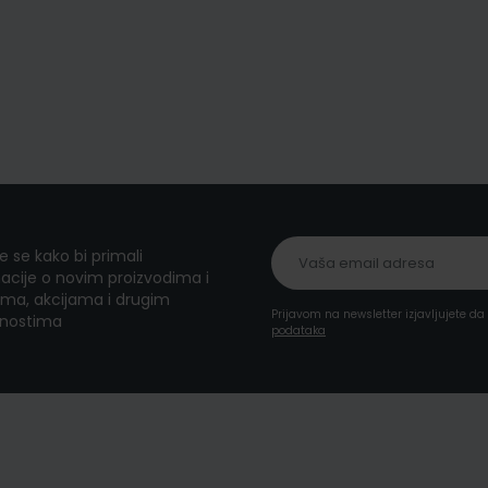
te se kako bi primali
acije o novim proizvodima i
ma, akcijama i drugim
Prijavom na newsletter izjavljujete d
nostima
podataka