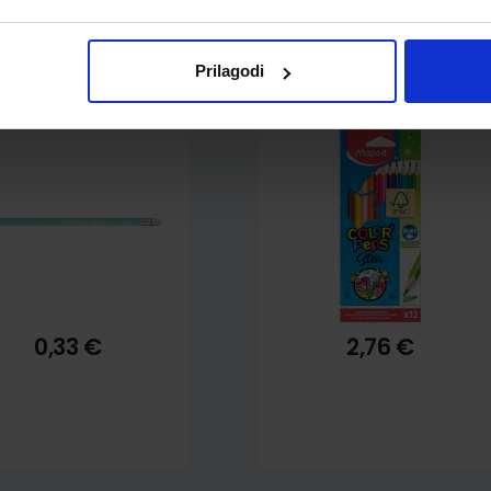
fitna olovka Maped
Bojice drvene Maped
Prilagodi
stel HB s gumicom
Color'Peps trobridne 12/1
MAP851730
MAP183212
0,33 €
2,76 €