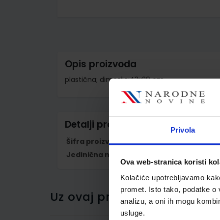
Skip
to
the
beginning
of
the
images
Opis proizvoda
gallery
plastična; dimezije:43x29 cm
Detalji proizvoda
Privola
Šifra proizvoda
599764
Jedinična mjera
kom
Ova web-stranica koristi kol
Kolačiće upotrebljavamo kako 
promet. Isto tako, podatke o 
Uz ovaj proizvod kupci su ku
analizu, a oni ih mogu kombini
usluge.