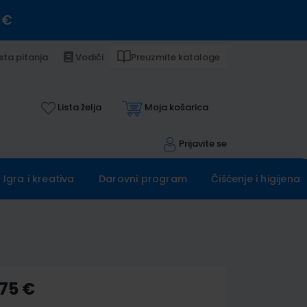
 €
sta pitanja
Vodiči
Preuzmite kataloge
Lista želja
Moja košarica
Prijavite se
Igra i kreativa
Darovni program
Čišćenje i higijena
,75 €