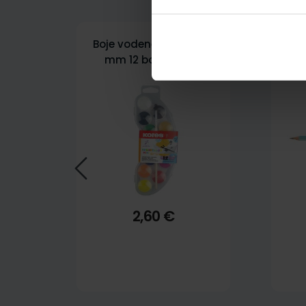
Boje vodene Kores fi 25
Gra
mm 12 boja+kist u
Pa
plastičnoj kutiji KOR30101
2,60 €