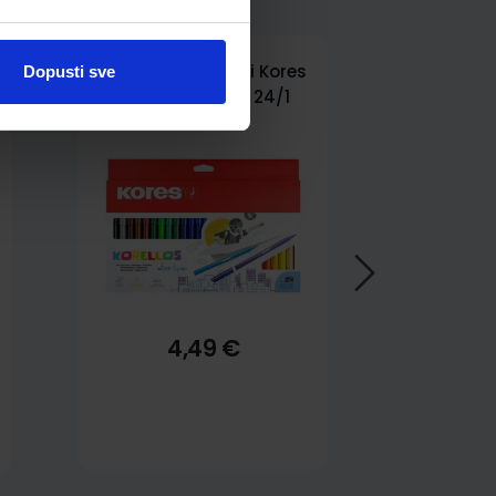
Flomasteri školski Kores
Dopusti sve
Korellos fine tip 24/1
4,49 €