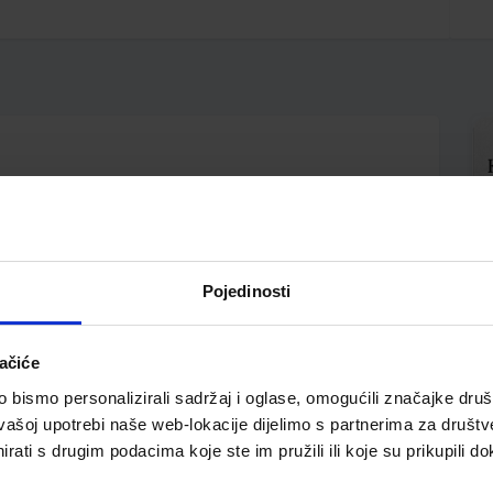
Pojedinosti
ačiće
bismo personalizirali sadržaj i oglase, omogućili značajke društv
vašoj upotrebi naše web-lokacije dijelimo s partnerima za društv
pili i ovo…
rati s drugim podacima koje ste im pružili ili koje su prikupili do