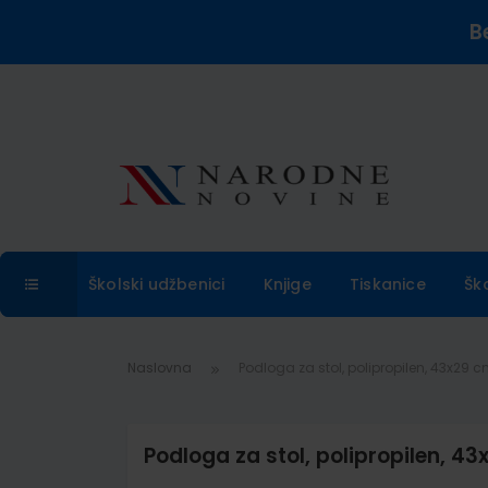
B
Školski udžbenici
Knjige
Tiskanice
Šk
Naslovna
Podloga za stol, polipropilen, 43x29 c
Podloga za stol, polipropilen, 4