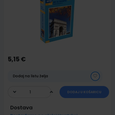
end
of
the
images
gallery
Skip
to
the
5,15 €
beginning
of
the
images
Dodaj na listu želja
gallery
DODAJ U KOŠARICU
Dostava