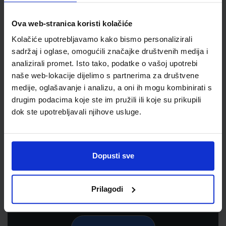
Ova web-stranica koristi kolačiće
Kolačiće upotrebljavamo kako bismo personalizirali
sadržaj i oglase, omogućili značajke društvenih medija i
analizirali promet. Isto tako, podatke o vašoj upotrebi
naše web-lokacije dijelimo s partnerima za društvene
medije, oglašavanje i analizu, a oni ih mogu kombinirati s
drugim podacima koje ste im pružili ili koje su prikupili
dok ste upotrebljavali njihove usluge.
Newsletter prijava
Prijavite se kako bi primali informacije o novim
proizvodima i uslugama, akcijama i drugim
Dopusti sve
pogodnostima
Prilagodi