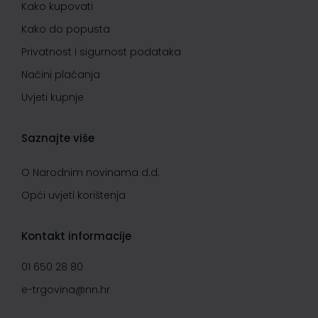
Kako kupovati
Kako do popusta
Privatnost i sigurnost podataka
Načini plaćanja
Uvjeti kupnje
Saznajte više
O Narodnim novinama d.d.
Opći uvjeti korištenja
Kontakt informacije
01 650 28 80
e-trgovina@nn.hr