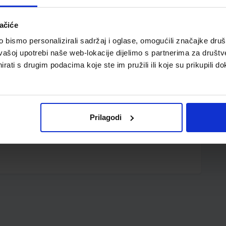
ačiće
bismo personalizirali sadržaj i oglase, omogućili značajke društv
vašoj upotrebi naše web-lokacije dijelimo s partnerima za društv
rati s drugim podacima koje ste im pružili ili koje su prikupili do
gumica; karton 600 g/m2; plastificiran
Prilagodi