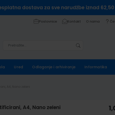
esplatna dostava za sve narudžbe iznad 62,50
Poslovnice
Kontakt
O nama
Če
Pretražite
Pretražite
ola
Ured
Odlaganje i arhiviranje
Informatika
ani, A4, Nano zeleni
ficirani, A4, Nano zeleni
1,