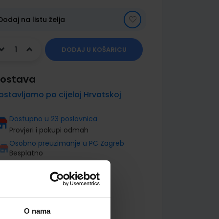
Dodaj na listu želja
DODAJ U KOŠARICU
ostava
ostavljamo po cijeloj Hrvatskoj
Dostupno u 23 poslovnica
Provjeri i pokupi odmah
Osobno preuzimanje u PC Zagreb
Besplatno
O nama