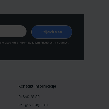
a ste upoznati s našom politikom
Privatnosti i sigurnosti
Kontakt informacije
01 650 28 80
e-trgovina@nn.hr