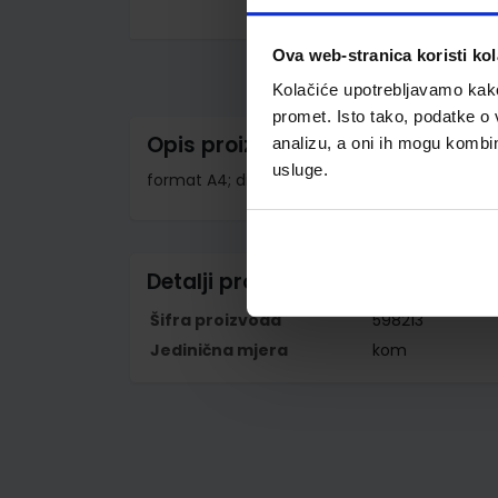
Skip
to
Ova web-stranica koristi kol
the
beginning
Kolačiće upotrebljavamo kako 
of
the
promet. Isto tako, podatke o 
images
Opis proizvoda
analizu, a oni ih mogu kombini
gallery
usluge.
format A4; dimenzije 250x350 mm; 3 klapne; 
Detalji proizvoda
Šifra proizvoda
598213
Jedinična mjera
kom