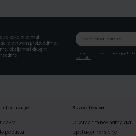
te se kako bi primali
acije o novim proizvodima i
ma, akcijama i drugim
Prijavom na newsletter izjavljujete d
nostima
podataka
 informacije
Saznajte više
kupovati
O Narodnim novinama d.d.
do popusta
Opći uvjeti korištenja