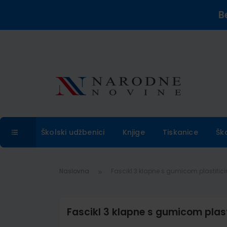
B
Školski udžbenici
Knjige
Tiskanice
Šk
Naslovna
Fascikl 3 klapne s gumicom plastificir
Fascikl 3 klapne s gumicom plasti