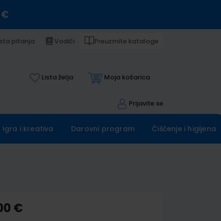
 €
sta pitanja
Vodiči
Preuzmite kataloge
Lista želja
Moja košarica
Prijavite se
Igra i kreativa
Darovni program
Čišćenje i higijena
00 €