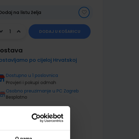
Dodaj na listu želja
DODAJ U KOŠARICU
ostava
ostavljamo po cijeloj Hrvatskoj
Dostupno u 1 poslovnica
Provjeri i pokupi odmah
Osobno preuzimanje u PC Zagreb
Besplatno
O nama