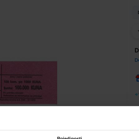
D
D
Pojedinosti