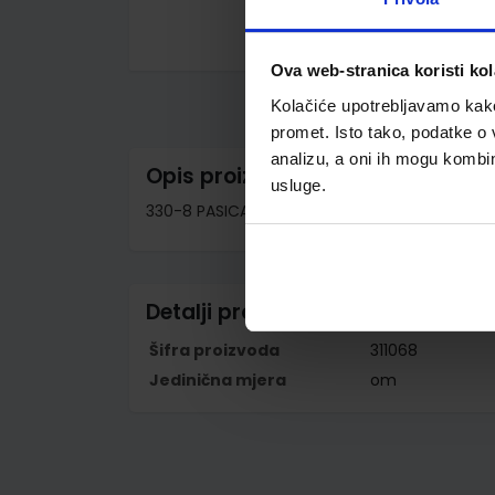
Skip
Ova web-stranica koristi kol
to
the
Kolačiće upotrebljavamo kako 
beginning
of
promet. Isto tako, podatke o 
the
analizu, a oni ih mogu kombini
images
Opis proizvoda
gallery
usluge.
330-8 PASICA ZA 1000 KUNA; Ovitak od 100 k
Detalji proizvoda
Šifra proizvoda
311068
Jedinična mjera
om