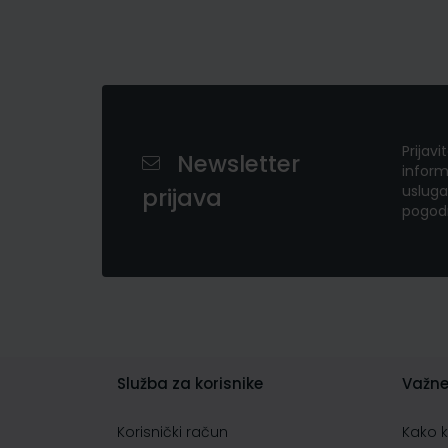
Prijavi
Newsletter
inform
usluga
prijava
pogod
Služba za korisnike
Važne
Korisnički račun
Kako 