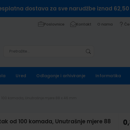
esplatna dostava za sve narudžbe iznad 62,50
Poslovnice
Kontakt
O nama
Če
Pretražite
Pretražite
ola
Ured
Odlaganje i arhiviranje
Informatika
d 100 komada, Unutrašnje mjere 88 x 46 mm
tak od 100 komada, Unutrašnje mjere 88
0