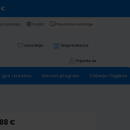
 €
sta pitanja
Vodiči
Preuzmite kataloge
Lista želja
Moja košarica
Prijavite se
Igra i kreativa
Darovni program
Čišćenje i higijena
,88 €