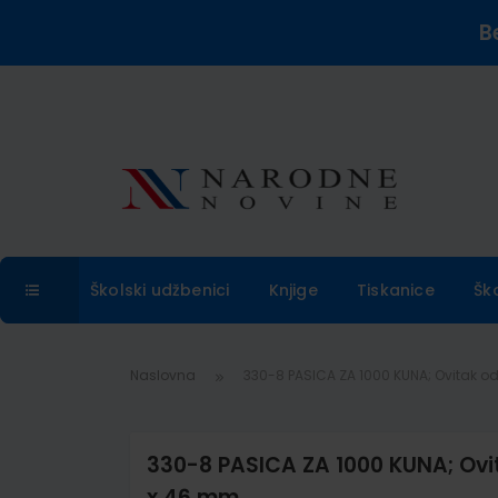
B
Školski udžbenici
Knjige
Tiskanice
Šk
Naslovna
330-8 PASICA ZA 1000 KUNA; Ovitak o
330-8 PASICA ZA 1000 KUNA; Ovi
x 46 mm