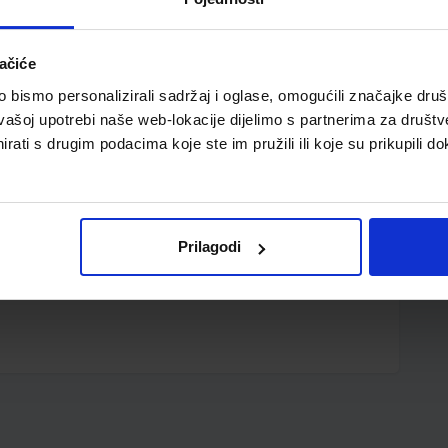
ačiće
bismo personalizirali sadržaj i oglase, omogućili značajke društv
vašoj upotrebi naše web-lokacije dijelimo s partnerima za društv
rati s drugim podacima koje ste im pružili ili koje su prikupili do
omada, Unutrašnje mjere 88 x 46 mm
Prilagodi