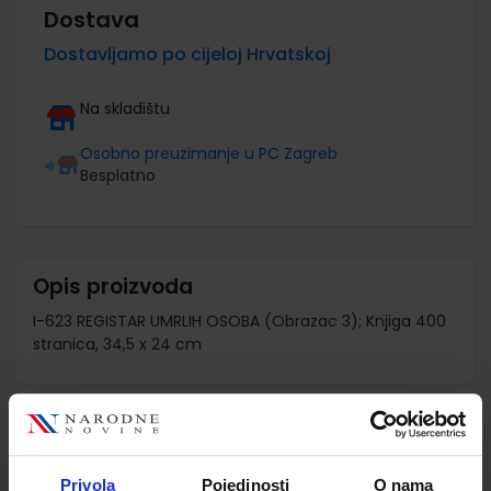
Dostava
Dostavljamo po cijeloj Hrvatskoj
Na skladištu
Osobno preuzimanje u PC Zagreb
Besplatno
Opis proizvoda
I-623 REGISTAR UMRLIH OSOBA (Obrazac 3); Knjiga 400
stranica, 34,5 x 24 cm
Detalji proizvoda
Šifra proizvoda
011400
Privola
Pojedinosti
O nama