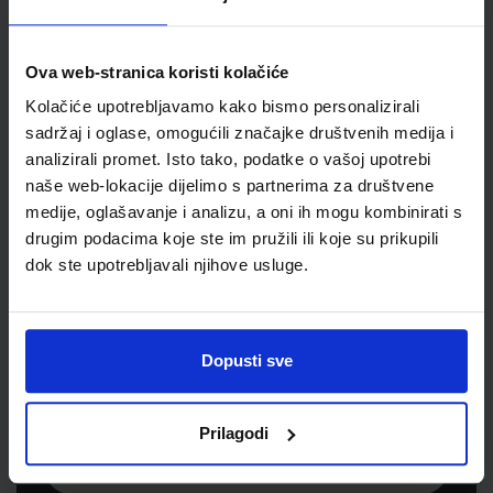
Jedinična mjera
knjiga
Ova web-stranica koristi kolačiće
Kolačiće upotrebljavamo kako bismo personalizirali
sadržaj i oglase, omogućili značajke društvenih medija i
analizirali promet. Isto tako, podatke o vašoj upotrebi
naše web-lokacije dijelimo s partnerima za društvene
medije, oglašavanje i analizu, a oni ih mogu kombinirati s
drugim podacima koje ste im pružili ili koje su prikupili
dok ste upotrebljavali njihove usluge.
Newsletter prijava
Prijavite se kako bi primali informacije o novim
Dopusti sve
proizvodima i uslugama, akcijama i drugim
pogodnostima
Prilagodi