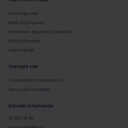
Kako kupovati
Kako do popusta
Privatnost i sigurnost podataka
Načini plaćanja
Uvjeti kupnje
Saznajte više
O Narodnim novinama d.d.
Opći uvjeti korištenja
Kontakt informacije
01 650 28 80
e-trgovina@nn.hr