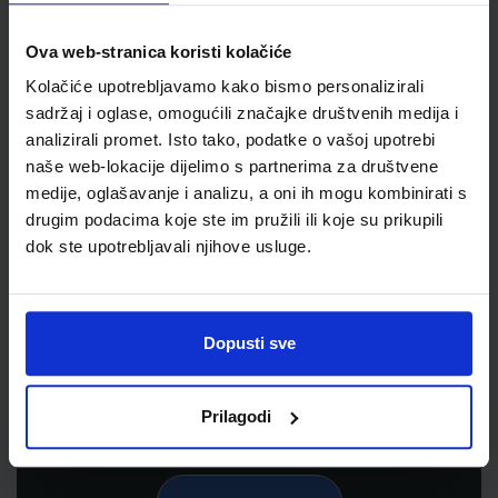
Ova web-stranica koristi kolačiće
Kolačiće upotrebljavamo kako bismo personalizirali
sadržaj i oglase, omogućili značajke društvenih medija i
analizirali promet. Isto tako, podatke o vašoj upotrebi
naše web-lokacije dijelimo s partnerima za društvene
medije, oglašavanje i analizu, a oni ih mogu kombinirati s
drugim podacima koje ste im pružili ili koje su prikupili
dok ste upotrebljavali njihove usluge.
Newsletter prijava
Prijavite se kako bi primali informacije o novim
proizvodima i uslugama, akcijama i drugim
Dopusti sve
pogodnostima
Prilagodi