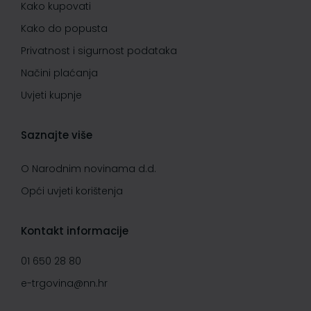
Kako kupovati
Kako do popusta
Privatnost i sigurnost podataka
Načini plaćanja
Uvjeti kupnje
Saznajte više
O Narodnim novinama d.d.
Opći uvjeti korištenja
Kontakt informacije
01 650 28 80
e-trgovina@nn.hr