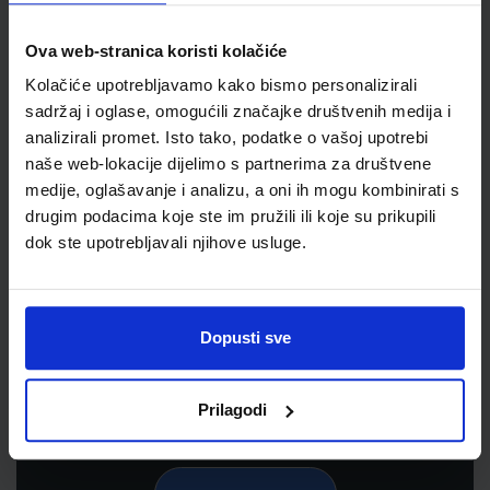
Ova web-stranica koristi kolačiće
Kolačiće upotrebljavamo kako bismo personalizirali
sadržaj i oglase, omogućili značajke društvenih medija i
analizirali promet. Isto tako, podatke o vašoj upotrebi
naše web-lokacije dijelimo s partnerima za društvene
medije, oglašavanje i analizu, a oni ih mogu kombinirati s
drugim podacima koje ste im pružili ili koje su prikupili
dok ste upotrebljavali njihove usluge.
Newsletter prijava
Prijavite se kako bi primali informacije o novim
proizvodima i uslugama, akcijama i drugim
Dopusti sve
pogodnostima
Prilagodi