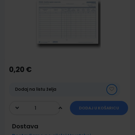
end
of
the
images
gallery
Skip
to
the
0,20 €
beginning
of
the
images
Dodaj na listu želja
gallery
DODAJ U KOŠARICU
Dostava