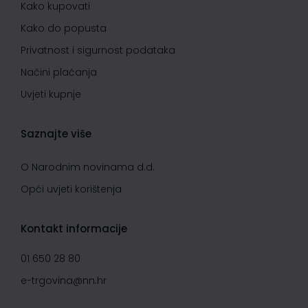
Kako kupovati
Kako do popusta
Privatnost i sigurnost podataka
Načini plaćanja
Uvjeti kupnje
Saznajte više
O Narodnim novinama d.d.
Opći uvjeti korištenja
Kontakt informacije
01 650 28 80
e-trgovina@nn.hr