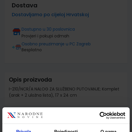
Dostava
Dostavljamo po cijeloj Hrvatskoj
Dostupno u 30 poslovnica
Provjeri i pokupi odmah
Osobno preuzimanje u PC Zagreb
Besplatno
Opis proizvoda
I-210/NCR/A NALOG ZA SLUŽBENO PUTOVANJE; Komplet
(arak + 2 uložna lista), 17 x 24 cm
Detalji proizvoda
Privola
Pojedinosti
O nama