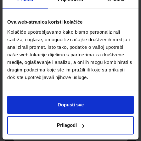
Šifra proizvoda
011539
Jedinična mjera
kpl
Ova web-stranica koristi kolačiće
Kolačiće upotrebljavamo kako bismo personalizirali
sadržaj i oglase, omogućili značajke društvenih medija i
analizirali promet. Isto tako, podatke o vašoj upotrebi
naše web-lokacije dijelimo s partnerima za društvene
medije, oglašavanje i analizu, a oni ih mogu kombinirati s
drugim podacima koje ste im pružili ili koje su prikupili
dok ste upotrebljavali njihove usluge.
Newsletter prijava
Prijavite se kako bi primali informacije o novim
Dopusti sve
proizvodima i uslugama, akcijama i drugim
pogodnostima
Prilagodi