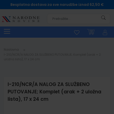
Besplatna dostava za sve narudžbe iznad 62,50 €
Pretra
Naslovna
I-210/NCR/A NALOG ZA SLUŽBENO PUTOVANJE; Komplet (arak + 2
uložna lista), 17 x 24 cm
I-210/NCR/A NALOG ZA SLUŽBENO
PUTOVANJE; Komplet (arak + 2 uložna
lista), 17 x 24 cm