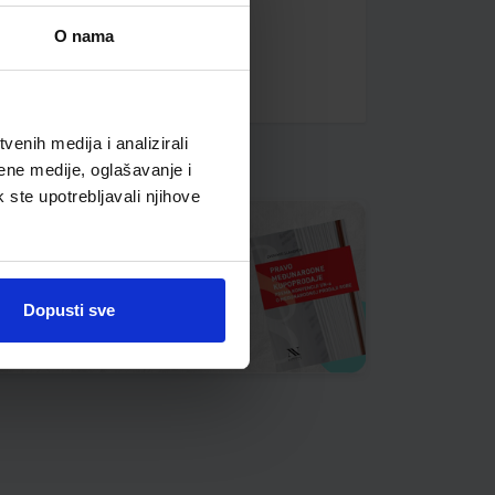
O nama
enih medija i analizirali
ene medije, oglašavanje i
k ste upotrebljavali njihove
Dopusti sve