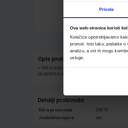
Privola
Ova web-stranica koristi kol
Skip
to
Kolačiće upotrebljavamo kako 
the
beginning
promet. Isto tako, podatke o 
of
analizu, a oni ih mogu kombini
the
images
usluge.
Opis proizvoda
gallery
I-756 PODACI O UVJETIMA ZA SKLADIŠTENJE NA
SKLADIŠTI ILI PRETAČE BENZIN (Obrazac KTB); Ko
Detalji proizvoda
Šifra proizvoda
011578
Jedinična mjera
set