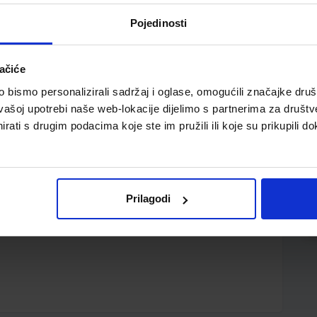
Pojedinosti
ačiće
bismo personalizirali sadržaj i oglase, omogućili značajke društv
vašoj upotrebi naše web-lokacije dijelimo s partnerima za društv
rati s drugim podacima koje ste im pružili ili koje su prikupili do
 TERMINALIMA I BENZINSKIM POSTAJAMA NA KOJIMA SE
mplet 2 lista, 21 x 29,7 cm
Prilagodi