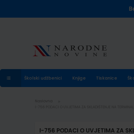
B
Školski udžbenici
Knjige
Tiskanice
Šk
Naslovna
I-756 PODACI O UVJETIMA ZA SKLADIŠTENJE NA TERMINALIM
I-756 PODACI O UVJETIMA ZA SK