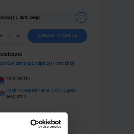
Dodaj na listu želja
DODAJ U KOŠARICU
ostava
ostavljamo po cijeloj Hrvatskoj
Na skladištu
Osobno preuzimanje u PC Zagreb
Besplatno