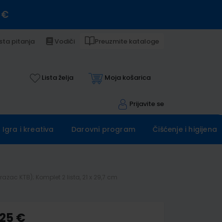
 €
sta pitanja
Vodiči
Preuzmite kataloge
Lista želja
Moja košarica
Prijavite se
Igra i kreativa
Darovni program
Čišćenje i higijena
zac KTB); Komplet 2 lista, 21 x 29,7 cm
,25 €