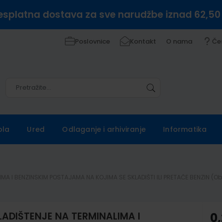
esplatna dostava za sve narudžbe iznad 62,50
Poslovnice
Kontakt
O nama
Če
Pretražite
Pretražite
ola
Ured
Odlaganje i arhiviranje
Informatika
A I BENZINSKIM POSTAJAMA NA KOJIMA SE SKLADIŠTI ILI PRETAČE BENZIN (Obra
LADIŠTENJE NA TERMINALIMA I
0