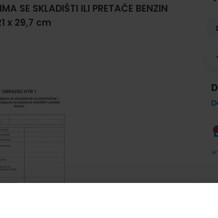
A SE SKLADIŠTI ILI PRETAČE BENZIN
1 x 29,7 cm
D
D