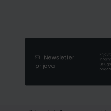
Prijavi
Newsletter
inform
usluga
prijava
pogod