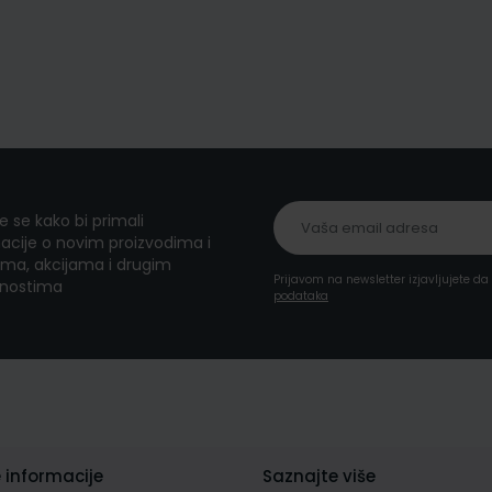
te se kako bi primali
acije o novim proizvodima i
ma, akcijama i drugim
Prijavom na newsletter izjavljujete d
nostima
podataka
 informacije
Saznajte više