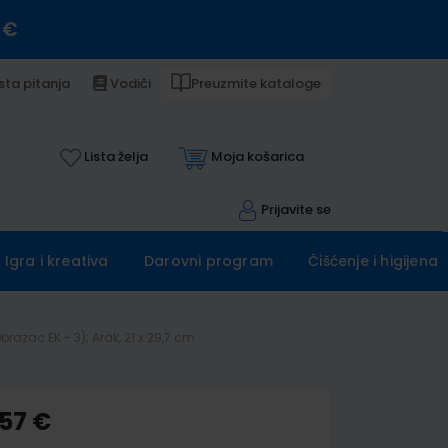
 €
sta pitanja
Vodiči
Preuzmite kataloge
Lista želja
Moja košarica
Prijavite se
Igra i kreativa
Darovni program
Čišćenje i higijena
azac EK - 3); Arak, 21 x 29,7 cm
,57 €