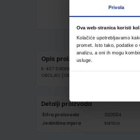
Privola
Skip
Ova web-stranica koristi kol
to
the
Kolačiće upotrebljavamo kako 
beginning
promet. Isto tako, podatke o 
of
the
analizu, a oni ih mogu kombini
images
Opis proizvoda
gallery
usluge.
II-407 EVIDENCIJSKI KARTON RADNIKA KOJI SU 
OBOLJELI (Obrazac EK - 3); Arak, 21 x 29,7 cm
Detalji proizvoda
Šifra proizvoda
020004
Jedinična mjera
kartica