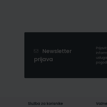
Prijavi
Newsletter
inform
usluga
prijava
pogod
Služba za korisnike
Važne