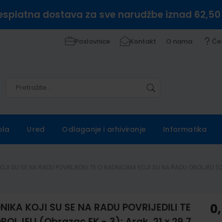
esplatna dostava za sve narudžbe iznad 62,50
Poslovnice
Kontakt
O nama
Če
Pretražite
Pretražite
ola
Ured
Odlaganje i arhiviranje
Informatika
JI SU SE NA RADU POVRIJEDILI TE O RADNICIMA KOJI SU NA RADU OBOLJELI (Obr
NIKA KOJI SU SE NA RADU POVRIJEDILI TE
0
LJELI (Obrazac EK - 3); Arak, 21 x 29,7