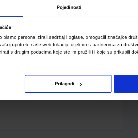
Pojedinosti
ačiće
bismo personalizirali sadržaj i oglase, omogućili značajke društv
vašoj upotrebi naše web-lokacije dijelimo s partnerima za društv
rati s drugim podacima koje ste im pružili ili koje su prikupili do
SE NA RADU POVRIJEDILI TE O RADNICIMA KOJI SU NA RADU
Prilagodi