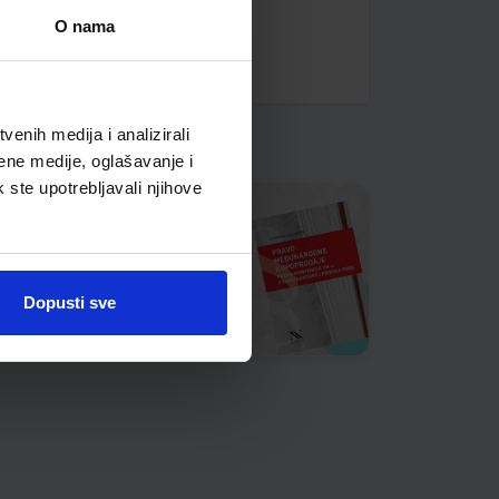
O nama
enih medija i analizirali
ene medije, oglašavanje i
k ste upotrebljavali njihove
Dopusti sve