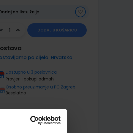
Dodaj na listu želja
DODAJ U KOŠARICU
ostava
ostavljamo po cijeloj Hrvatskoj
Dostupno u 3 poslovnica
Provjeri i pokupi odmah
Osobno preuzimanje u PC Zagreb
Besplatno