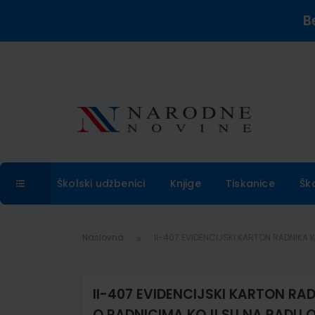
B
Školski udžbenici
Knjige
Tiskanice
Šk
Naslovna
II-407 EVIDENCIJSKI KARTON RADNIKA KO
II-407 EVIDENCIJSKI KARTON RAD
O RADNICIMA KOJI SU NA RADU OBO