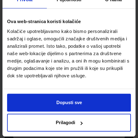
Šifra proizvoda
030735
Jedinična mjera
knjiž
Ova web-stranica koristi kolačiće
Kolačiće upotrebljavamo kako bismo personalizirali
sadržaj i oglase, omogućili značajke društvenih medija i
analizirali promet. Isto tako, podatke o vašoj upotrebi
naše web-lokacije dijelimo s partnerima za društvene
medije, oglašavanje i analizu, a oni ih mogu kombinirati s
drugim podacima koje ste im pružili ili koje su prikupili
dok ste upotrebljavali njihove usluge.
Newsletter prijava
Prijavite se kako bi primali informacije o novim
Dopusti sve
proizvodima i uslugama, akcijama i drugim
pogodnostima
Prilagodi