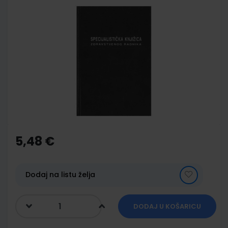
Skip
to
the
end
of
the
images
gallery
Skip
to
the
5,48 €
beginning
of
the
images
Dodaj na listu želja
gallery
DODAJ U KOŠARICU