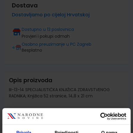
Dostava
Dostavljamo po cijeloj Hrvatskoj
Dostupno u 13 poslovnica
Provjeri i pokupi odmah
Osobno preuzimanje u PC Zagreb
Besplatno
Opis proizvoda
III-13-14 SPECIJALISTIČKA KNJIŽICA ZDRAVSTVENOG
RADNIKA; Knjižica 52 stranice, 14,8 x 21 cm
Detalji proizvoda
Privola
Pojedinosti
O nama