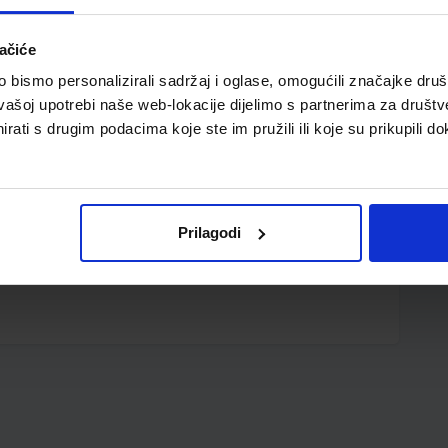
ačiće
bismo personalizirali sadržaj i oglase, omogućili značajke društv
vašoj upotrebi naše web-lokacije dijelimo s partnerima za društv
rati s drugim podacima koje ste im pružili ili koje su prikupili do
ok 50 listova, 9 x 14,5 cm
Prilagodi