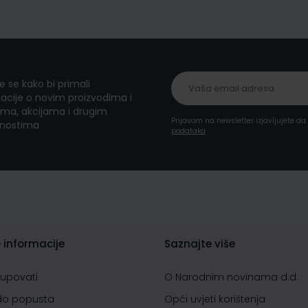
te se kako bi primali
acije o novim proizvodima i
ma, akcijama i drugim
Prijavom na newsletter izjavljujete d
nostima
podataka
 informacije
Saznajte više
kupovati
O Narodnim novinama d.d.
do popusta
Opći uvjeti korištenja