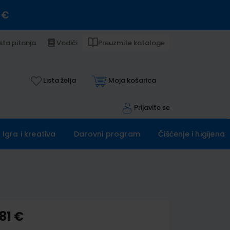
 €
sta pitanja
Vodiči
Preuzmite kataloge
Lista želja
Moja košarica
Prijavite se
Igra i kreativa
Darovni program
Čišćenje i higijena
81 €