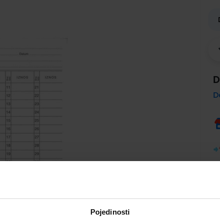
D
D
Pojedinosti