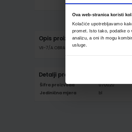
Skip
to
Ova web-stranica koristi kol
the
beginning
Kolačiće upotrebljavamo kako 
of
the
promet. Isto tako, podatke o 
images
Opis proizvoda
analizu, a oni ih mogu kombini
gallery
usluge.
VII-7/A OBRAČUNSKI LISTIĆ UZ PARAGON BLOK; Bl
Detalji proizvoda
Šifra proizvoda
070020
Jedinična mjera
bl