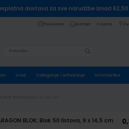
esplatna dostava za sve narudžbe iznad 62,50
Poslovnice
Kontakt
O nama
Če
Pretražite
Pretražite
ola
Ured
Odlaganje i arhiviranje
Informatika
BLOK; Blok 50 listova, 9 x 14,5 cm
RAGON BLOK; Blok 50 listova, 9 x 14,5 cm
0,