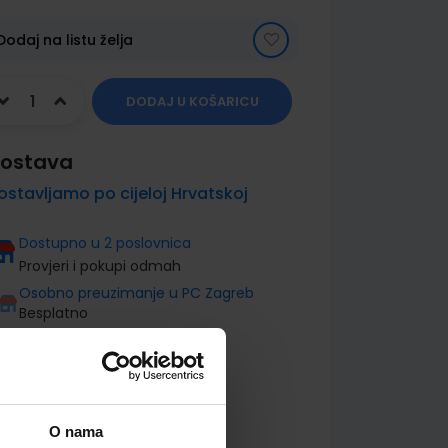
Dodaj na listu želja
DODAJ U KOŠARICU
ostava
ostavljamo po cijeloj Hrvatskoj
Dostupno u 2 poslovnica
Provjeri i pokupi odmah
Osobno preuzimanje u PC Zagreb
Besplatno
O nama