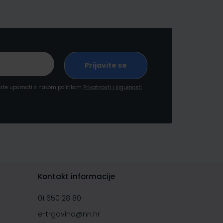
a ste upoznati s našom politikom
Privatnosti i sigurnosti
Kontakt informacije
01 650 28 80
e-trgovina@nn.hr