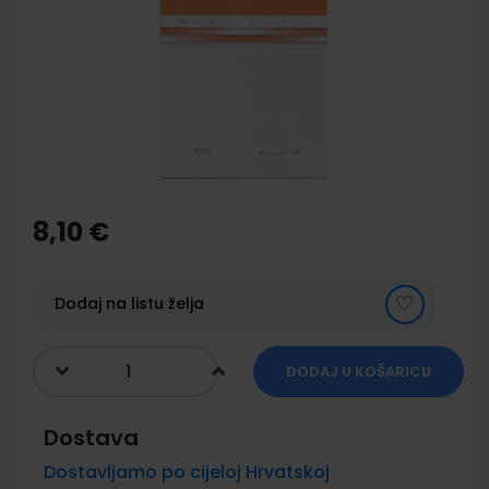
of
the
images
gallery
Skip
to
the
8,10 €
beginning
of
the
images
Dodaj na listu želja
gallery
DODAJ U KOŠARICU
Dostava
Dostavljamo po cijeloj Hrvatskoj