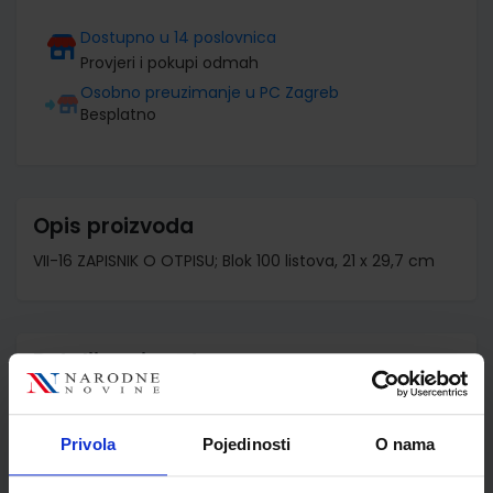
Dostupno u 14 poslovnica
Provjeri i pokupi odmah
Osobno preuzimanje u PC Zagreb
Besplatno
Opis proizvoda
VII-16 ZAPISNIK O OTPISU; Blok 100 listova, 21 x 29,7 cm
Detalji proizvoda
Šifra proizvoda
070065
Jedinična mjera
bl
Privola
Pojedinosti
O nama