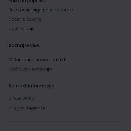
Kako do popusta
Privatnost i sigurnost podataka
Načini plaćanja
Uvjeti kupnje
Saznajte više
O Narodnim novinama d.d.
Opći uvjeti korištenja
Kontakt informacije
01 650 28 80
e-trgovina@nn.hr