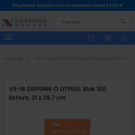
Besplatna dostava za sve narudžbe iznad 62,50 €
Pretra
Naslovna
VII-16 ZAPISNIK O OTPISU; Blok 100 listova, 21 x 29,7 cm
VII-16 ZAPISNIK O OTPISU; Blok 100
listova, 21 x 29,7 cm
Skip
to
the
end