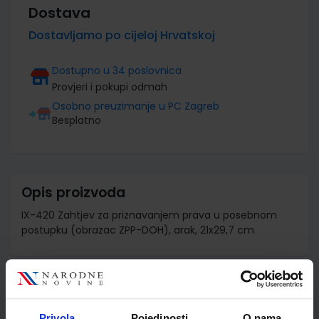
Dostava
Dostavljamo po cijeloj Hrvatskoj
Dostupno u 34 poslovnica
Provjeri i pokupi odmah
Osobno preuzimanje u PC Zagreb
Besplatno
Opis proizvoda
IX-420 Zahtjev za priznavanjem prava u posebnom
postupku (obrazac ZPP-DOH), arak, 21x29,7 cm
Detalji proizvoda
Privola
Pojedinosti
O nama