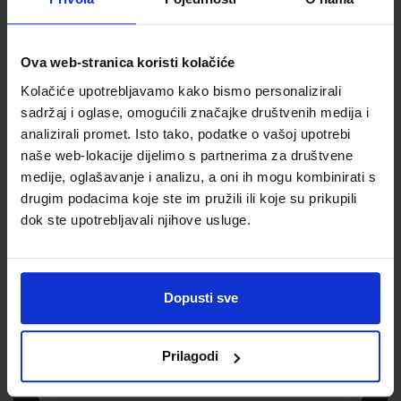
Šifra proizvoda
090635
Jedinična mjera
ar
Ova web-stranica koristi kolačiće
Kolačiće upotrebljavamo kako bismo personalizirali
sadržaj i oglase, omogućili značajke društvenih medija i
analizirali promet. Isto tako, podatke o vašoj upotrebi
naše web-lokacije dijelimo s partnerima za društvene
medije, oglašavanje i analizu, a oni ih mogu kombinirati s
drugim podacima koje ste im pružili ili koje su prikupili
dok ste upotrebljavali njihove usluge.
Newsletter prijava
Prijavite se kako bi primali informacije o novim
Dopusti sve
proizvodima i uslugama, akcijama i drugim
pogodnostima
Prilagodi