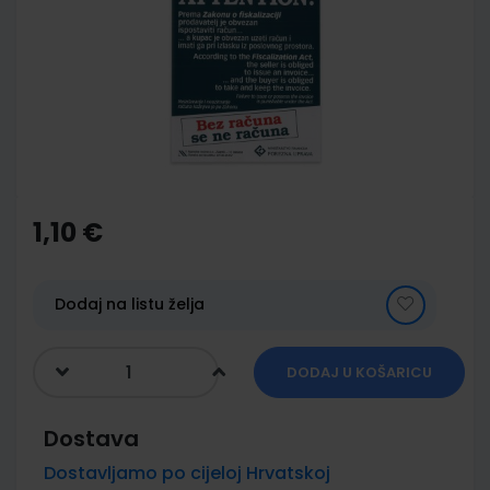
of
the
images
gallery
Skip
to
the
1,10 €
beginning
of
the
images
Dodaj na listu želja
gallery
DODAJ U KOŠARICU
Dostava
Dostavljamo po cijeloj Hrvatskoj