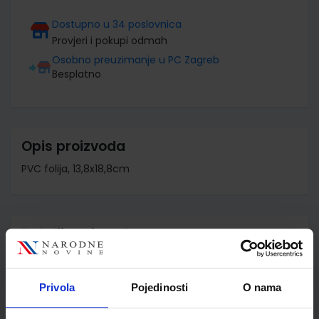
Dostupno u 34 poslovnica
Provjeri i pokupi odmah
Osobno preuzimanje u PC Zagreb
Besplatno
Opis proizvoda
PVC folija, 13,8x18,8cm
Detalji proizvoda
Šifra proizvoda
090650
Jedinična mjera
kom
Privola
Pojedinosti
O nama