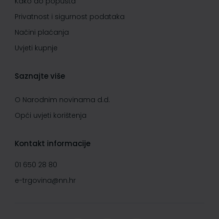
Kako do popusta
Privatnost i sigurnost podataka
Načini plaćanja
Uvjeti kupnje
Saznajte više
O Narodnim novinama d.d.
Opći uvjeti korištenja
Kontakt informacije
01 650 28 80
e-trgovina@nn.hr