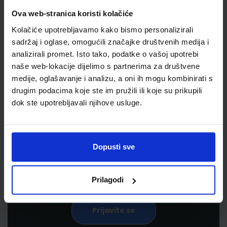
Ova web-stranica koristi kolačiće
Kolačiće upotrebljavamo kako bismo personalizirali
sadržaj i oglase, omogućili značajke društvenih medija i
analizirali promet. Isto tako, podatke o vašoj upotrebi
naše web-lokacije dijelimo s partnerima za društvene
medije, oglašavanje i analizu, a oni ih mogu kombinirati s
drugim podacima koje ste im pružili ili koje su prikupili
Newsletter prijava
dok ste upotrebljavali njihove usluge.
Prijavite se kako bi primali informacije o novim
proizvodima i uslugama, akcijama i drugim
pogodnostima
Dopusti sve
Prilagodi