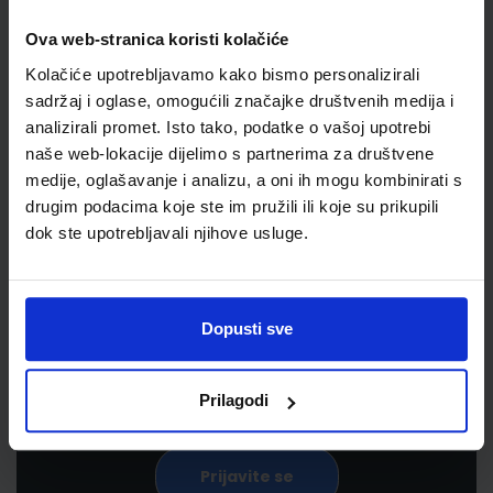
Ova web-stranica koristi kolačiće
Kolačiće upotrebljavamo kako bismo personalizirali
sadržaj i oglase, omogućili značajke društvenih medija i
analizirali promet. Isto tako, podatke o vašoj upotrebi
naše web-lokacije dijelimo s partnerima za društvene
medije, oglašavanje i analizu, a oni ih mogu kombinirati s
drugim podacima koje ste im pružili ili koje su prikupili
Newsletter prijava
dok ste upotrebljavali njihove usluge.
Prijavite se kako bi primali informacije o novim
proizvodima i uslugama, akcijama i drugim
Dopusti sve
pogodnostima
Prilagodi