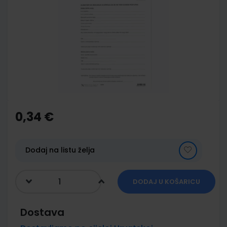
end
of
the
images
gallery
Skip
to
the
0,34 €
beginning
of
the
images
Dodaj na listu želja
gallery
DODAJ U KOŠARICU
Dostava