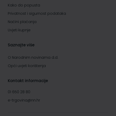
Kako do popusta
Privatnost i sigurnost podataka
Načini plaćanja
Uvjeti kupnje
Saznajte više
O Narodnim novinama d.d.
Opći uvjeti korištenja
Kontakt informacije
01 650 28 80
e-trgovina@nn.hr