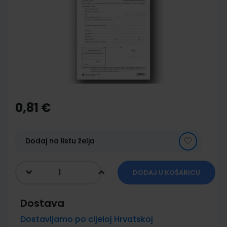
of
the
images
gallery
Skip
to
the
0,81 €
beginning
of
the
images
Dodaj na listu želja
gallery
DODAJ U KOŠARICU
Dostava
Dostavljamo po cijeloj Hrvatskoj