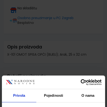
Na skladištu
Osobno preuzimanje u PC Zagreb
Besplatno
Opis proizvoda
X-101 OMOT SPISA OPĆI (BIJELI); Arak, 25 x 32 cm
Detalji proizvoda
Šifra proizvoda
100100
Jedinična mjera
ar A4
Privola
Pojedinosti
O nama