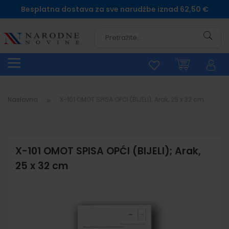
Besplatna dostava za sve narudžbe iznad 62,50 €
Pretra
Naslovna
X-101 OMOT SPISA OPĆI (BIJELI); Arak, 25 x 32 cm
X-101 OMOT SPISA OPĆI (BIJELI); Arak,
25 x 32 cm
Skip
to
the
end