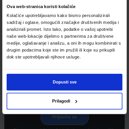
Ova web-stranica koristi kolačiće
Kolačiće upotrebljavamo kako bismo personalizirali
sadržaj i oglase, omogućili značajke društvenih medija i
analizirali promet. Isto tako, podatke o vašoj upotrebi
naše web-lokacije dijelimo s partnerima za društvene
medije, oglašavanje i analizu, a oni ih mogu kombinirati s
drugim podacima koje ste im pružili ili koje su prikupili
Newsletter prijava
dok ste upotrebljavali njihove usluge.
Prijavite se kako bi primali informacije o novim
proizvodima i uslugama, akcijama i drugim
pogodnostima
Dopusti sve
Prilagodi