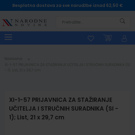
Besplatna dostava za sve narudžbe iznad 62,50 €
Pretra
Naslovna
XI-1-57 PRIJAVNICA ZA STAŽIRANJE UČITELJA I STRUČNIH SURADNIKA (SI
- 1); List, 21 x 29,7 cm
XI-1-57 PRIJAVNICA ZA STAŽIRANJE
UČITELJA I STRUČNIH SURADNIKA (SI -
1); List, 21 x 29,7 cm