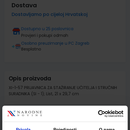
Dostava
Dostavljamo po cijeloj Hrvatskoj
Dostupno u 25 poslovnica
Provjeri i pokupi odmah
Osobno preuzimanje u PC Zagreb
Besplatno
Opis proizvoda
XI-1-57 PRIJAVNICA ZA STAŽIRANJE UČITELJA I STRUČNIH
SURADNIKA (SI - 1); List, 21 x 29,7 cm
Detalji proizvoda
Privola
Pojedinosti
O nama