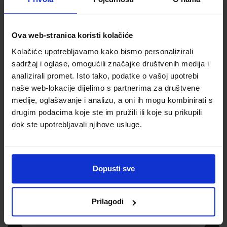
Šifra proizvoda
110128
Jedinična mjera
list
Ova web-stranica koristi kolačiće
Kolačiće upotrebljavamo kako bismo personalizirali
sadržaj i oglase, omogućili značajke društvenih medija i
analizirali promet. Isto tako, podatke o vašoj upotrebi
naše web-lokacije dijelimo s partnerima za društvene
medije, oglašavanje i analizu, a oni ih mogu kombinirati s
drugim podacima koje ste im pružili ili koje su prikupili
dok ste upotrebljavali njihove usluge.
Newsletter prijava
Prijavite se kako bi primali informacije o novim
Dopusti sve
proizvodima i uslugama, akcijama i drugim
pogodnostima
Prilagodi