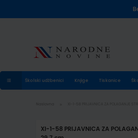
B
Školski udžbenici
Knjige
Tiskanice
Šk
Naslovna
XI-1-58 PRIJAVNICA ZA POLAGANJE STRUČN
XI-1-58 PRIJAVNICA ZA POLAGANJE
29,7 cm