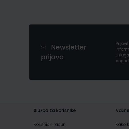
Prijavi
Newsletter
inform
usluga
prijava
pogod
Služba za korisnike
Važne
Korisnički račun
Kako 