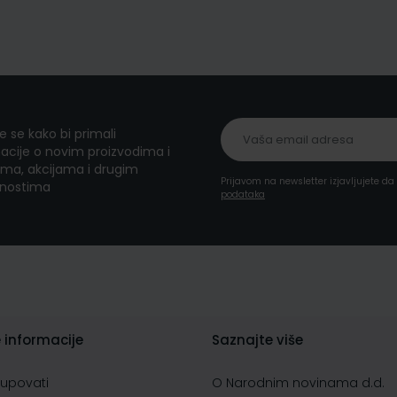
te se kako bi primali
acije o novim proizvodima i
ma, akcijama i drugim
Prijavom na newsletter izjavljujete d
nostima
podataka
 informacije
Saznajte više
kupovati
O Narodnim novinama d.d.