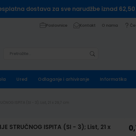
esplatna dostava za sve narudžbe iznad 62,50
Poslovnice
Kontakt
O nama
Če
Pretražite
Pretražite
ola
Ured
Odlaganje i arhiviranje
Informatika
OG ISPITA (SI - 3); List, 21 x 29,7 cm
 STRUČNOG ISPITA (SI - 3); List, 21 x
0,