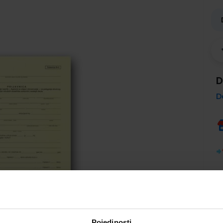
D
D
Pojedinosti