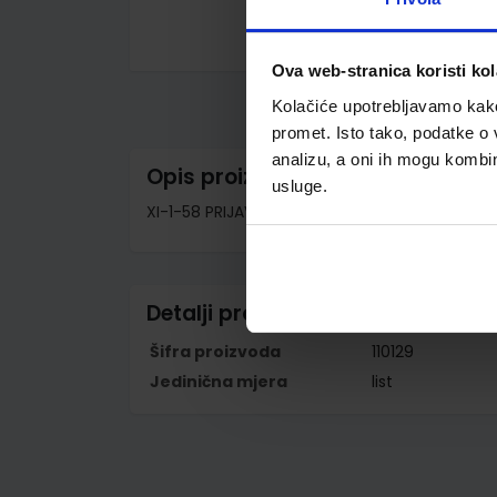
Skip
Ova web-stranica koristi kol
to
the
Kolačiće upotrebljavamo kako 
beginning
of
promet. Isto tako, podatke o 
the
analizu, a oni ih mogu kombini
images
Opis proizvoda
gallery
usluge.
XI-1-58 PRIJAVNICA ZA POLAGANJE STRUČNOG ISPI
Detalji proizvoda
Šifra proizvoda
110129
Jedinična mjera
list