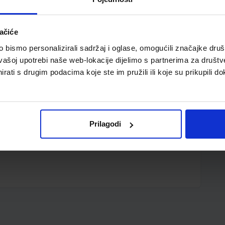
ačiće
bismo personalizirali sadržaj i oglase, omogućili značajke društv
vašoj upotrebi naše web-lokacije dijelimo s partnerima za društv
rati s drugim podacima koje ste im pružili ili koje su prikupili do
TA (SI - 3); List, 21 x 29,7 cm
Prilagodi