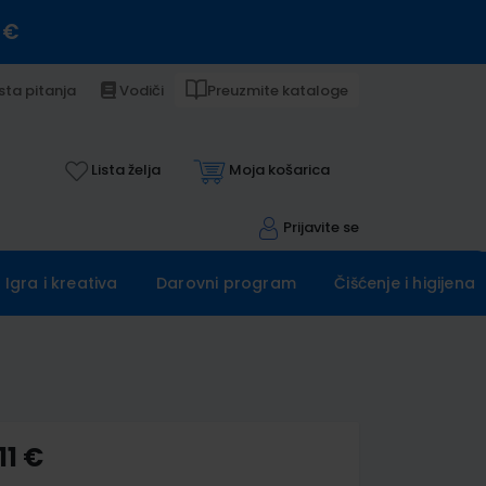
 €
sta pitanja
Vodiči
Preuzmite kataloge
Lista želja
Moja košarica
Prijavite se
Igra i kreativa
Darovni program
Čišćenje i higijena
11 €