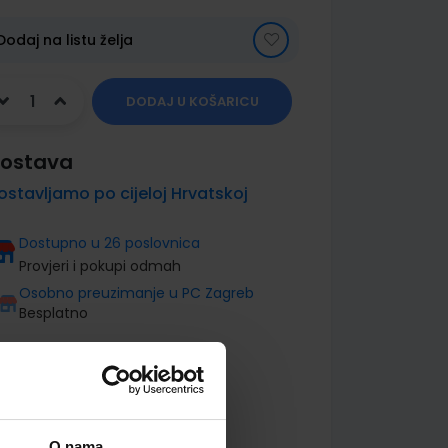
Dodaj na listu želja
DODAJ U KOŠARICU
ostava
ostavljamo po cijeloj Hrvatskoj
Dostupno u 26 poslovnica
Provjeri i pokupi odmah
Osobno preuzimanje u PC Zagreb
Besplatno
O nama