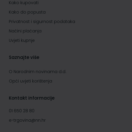
Kako kupovati
Kako do popusta
Privatnost i sigurnost podataka
Načini plaćanja
Uvjeti kupnje
Saznajte više
O Narodnim novinama d.d.
Opći uvjeti korištenja
Kontakt informacije
01 650 28 80
e-trgovina@nn.hr