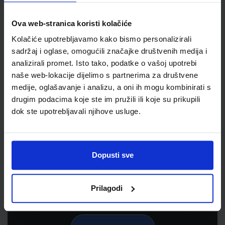
Ova web-stranica koristi kolačiće
Kolačiće upotrebljavamo kako bismo personalizirali
sadržaj i oglase, omogućili značajke društvenih medija i
analizirali promet. Isto tako, podatke o vašoj upotrebi
naše web-lokacije dijelimo s partnerima za društvene
medije, oglašavanje i analizu, a oni ih mogu kombinirati s
drugim podacima koje ste im pružili ili koje su prikupili
dok ste upotrebljavali njihove usluge.
Newsletter prijava
Prijavite se kako bi primali informacije o novim
proizvodima i uslugama, akcijama i drugim
Dopusti sve
pogodnostima
Prilagodi