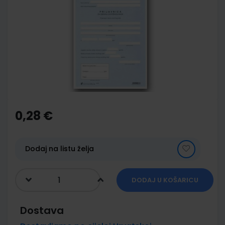
end
of
the
images
gallery
Skip
to
the
0,28 €
beginning
of
the
images
Dodaj na listu želja
gallery
DODAJ U KOŠARICU
Dostava