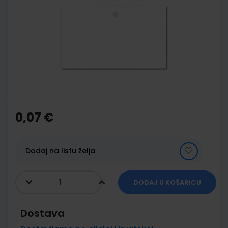
end
of
the
images
gallery
Skip
to
the
0,07 €
beginning
of
the
images
Dodaj na listu želja
gallery
DODAJ U KOŠARICU
Dostava