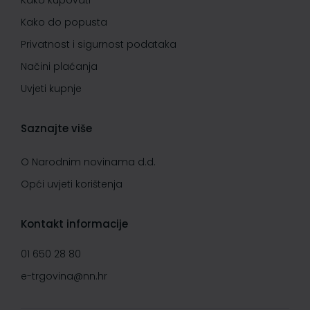
Kako kupovati
Kako do popusta
Privatnost i sigurnost podataka
Načini plaćanja
Uvjeti kupnje
Saznajte više
O Narodnim novinama d.d.
Opći uvjeti korištenja
Kontakt informacije
01 650 28 80
e-trgovina@nn.hr