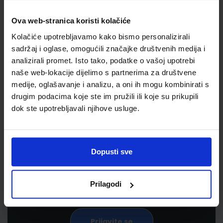
Ova web-stranica koristi kolačiće
Kolačiće upotrebljavamo kako bismo personalizirali
sadržaj i oglase, omogućili značajke društvenih medija i
analizirali promet. Isto tako, podatke o vašoj upotrebi
naše web-lokacije dijelimo s partnerima za društvene
medije, oglašavanje i analizu, a oni ih mogu kombinirati s
drugim podacima koje ste im pružili ili koje su prikupili
dok ste upotrebljavali njihove usluge.
Newsletter prijava
Prijavite se kako bi primali informacije o novim
proizvodima i uslugama, akcijama i drugim
Dopusti sve
pogodnostima
Prilagodi