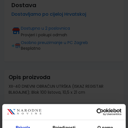
Dostava
Dostavljamo po cijeloj Hrvatskoj
Dostupno u 2 poslovnica
Provjeri i pokupi odmah
Osobno preuzimanje u PC Zagreb
Besplatno
Opis proizvoda
XII-40 DNEVNI OBRAČUN UTRŠKA (ISKAZ REGISTAR
BLAGAJNE); Blok 100 listova, 10,5 x 21 cm
Detalji proizvoda
Privola
Pojedinosti
O nama