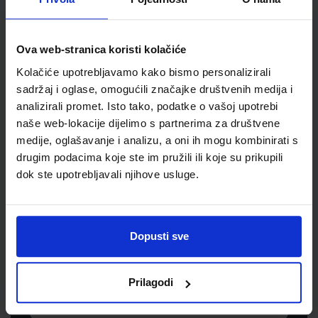
Šifra proizvoda
120165
Jedinična mjera
bl
Ova web-stranica koristi kolačiće
Kolačiće upotrebljavamo kako bismo personalizirali
sadržaj i oglase, omogućili značajke društvenih medija i
analizirali promet. Isto tako, podatke o vašoj upotrebi
naše web-lokacije dijelimo s partnerima za društvene
medije, oglašavanje i analizu, a oni ih mogu kombinirati s
drugim podacima koje ste im pružili ili koje su prikupili
dok ste upotrebljavali njihove usluge.
Newsletter prijava
Prijavite se kako bi primali informacije o novim
Dopusti sve
proizvodima i uslugama, akcijama i drugim
pogodnostima
Prilagodi