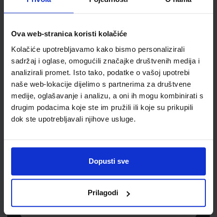
Šifra proizvoda
120195
Jedinična mjera
knjiga
Ova web-stranica koristi kolačiće
Kolačiće upotrebljavamo kako bismo personalizirali
sadržaj i oglase, omogućili značajke društvenih medija i
analizirali promet. Isto tako, podatke o vašoj upotrebi
naše web-lokacije dijelimo s partnerima za društvene
medije, oglašavanje i analizu, a oni ih mogu kombinirati s
drugim podacima koje ste im pružili ili koje su prikupili
dok ste upotrebljavali njihove usluge.
Newsletter prijava
Prijavite se kako bi primali informacije o novim
Dopusti sve
proizvodima i uslugama, akcijama i drugim
pogodnostima
Prilagodi