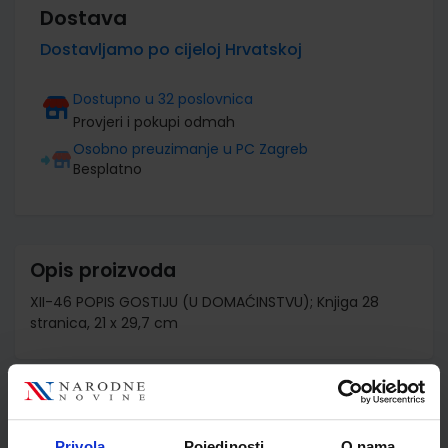
Dostava
Dostavljamo po cijeloj Hrvatskoj
Dostupno u 32 poslovnica
Provjeri i pokupi odmah
Osobno preuzimanje u PC Zagreb
Besplatno
Opis proizvoda
XII-46 POPIS GOSTIJU (U DOMAĆINSTVU); Knjiga 28
stranica, 21 x 29,7 cm
Detalji proizvoda
Privola
Pojedinosti
O nama