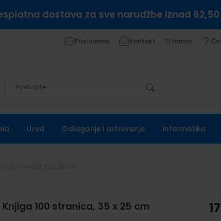
esplatna dostava za sve narudžbe iznad 62,50
Poslovnice
Kontakt
O nama
Če
Pretražite
Pretražite
ola
Ured
Odlaganje i arhiviranje
Informatika
a 100 stranica, 35 x 25 cm
Knjiga 100 stranica, 35 x 25 cm
17