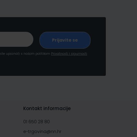
a ste upoznati s našom politikom
Privatnosti i sigurnosti
Kontakt informacije
01 650 28 80
e-trgovina@nn.hr