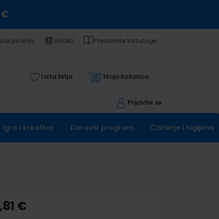
 €
sta pitanja
Vodiči
Preuzmite kataloge
Lista želja
Moja košarica
Prijavite se
Igra i kreativa
Darovni program
Čišćenje i higijena
,81 €