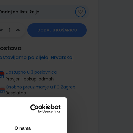
Dodaj na listu želja
DODAJ U KOŠARICU
ostava
ostavljamo po cijeloj Hrvatskoj
Dostupno u 3 poslovnica
Provjeri i pokupi odmah
Osobno preuzimanje u PC Zagreb
Besplatno
O nama