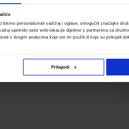
ačiće
bismo personalizirali sadržaj i oglase, omogućili značajke društv
vašoj upotrebi naše web-lokacije dijelimo s partnerima za društv
rati s drugim podacima koje ste im pružili ili koje su prikupili do
anica, 35 x 25 cm
Prilagodi