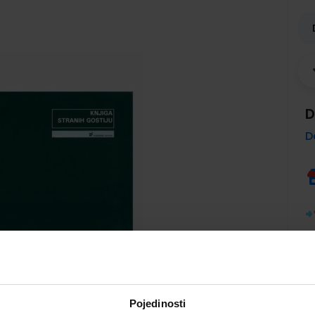
D
D
Pojedinosti