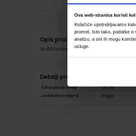
Skip
to
Ova web-stranica koristi kol
the
beginning
Kolačiće upotrebljavamo kako 
of
the
promet. Isto tako, podatke o 
images
Opis proizvoda
analizu, a oni ih mogu kombini
gallery
usluge.
XII-68 KNJIGA STRANIH GOSTIJU; Knjiga 100 str
Detalji proizvoda
Šifra proizvoda
120216
Jedinična mjera
knjiga