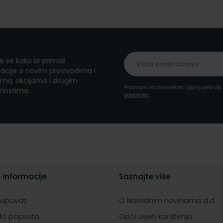
te se kako bi primali
acije o novim proizvodima i
ma, akcijama i drugim
Prijavom na newsletter izjavljujete d
nostima
podataka
 informacije
Saznajte više
kupovati
O Narodnim novinama d.d.
do popusta
Opći uvjeti korištenja