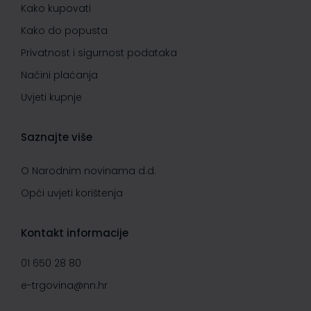
Kako kupovati
Kako do popusta
Privatnost i sigurnost podataka
Načini plaćanja
Uvjeti kupnje
Saznajte više
O Narodnim novinama d.d.
Opći uvjeti korištenja
Kontakt informacije
01 650 28 80
e-trgovina@nn.hr