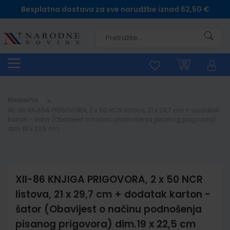
Besplatna dostava za sve narudžbe iznad 62,50 €
Pretra
Naslovna
XII-86 KNJIGA PRIGOVORA, 2 x 50 NCR listova, 21 x 29,7 cm + dodatak
karton - šator (Obavijest o načinu podnošenja pisanog prigovora)
dim.19 x 22,5 cm
XII-86 KNJIGA PRIGOVORA, 2 x 50 NCR
listova, 21 x 29,7 cm + dodatak karton -
šator (Obavijest o načinu podnošenja
pisanog prigovora) dim.19 x 22,5 cm