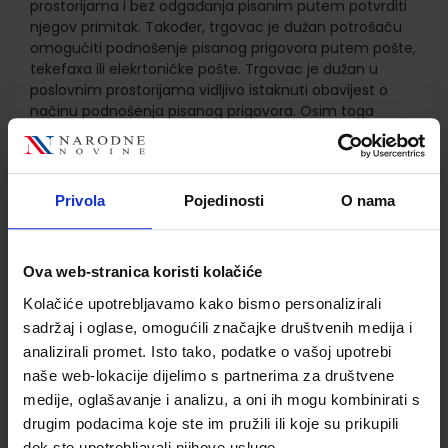
prostorijama i bez odgađanja pisanim putem potvrditi
njegov primitak. Također, trgovac je dužan potrošaču
omogućiti podnošenje pisanog prigovora putem pošte,
tekefaxa ili elekrtoničke pošte. Trgovac je dužan u
poslovnim prostorijama vidljivo istaknuti obavijest o
načinu podnošenja pisanog prigovora. Osim toga
trgovac koji pruža javnu uskugu dužan je na
ispostavljenom računu vidljivo istaknuti obavijest o
načinu podnošenja pisanog prigovora, te je dužan u
pisanom obliku odgovoriti na prigovore u roku od 15
Privola
Pojedinosti
O nama
dana od dana zaprimljenog prigovora. Evidenciju
prigovora potrošača trgovac je dužan voditi i čuvati na
trajnom mediju godinu dana od dana primitka pisanog
Ova web-stranica koristi kolačiće
prigovora potrošača.
Kolačiće upotrebljavamo kako bismo personalizirali
sadržaj i oglase, omogućili značajke društvenih medija i
analizirali promet. Isto tako, podatke o vašoj upotrebi
Detalji proizvoda
naše web-lokacije dijelimo s partnerima za društvene
medije, oglašavanje i analizu, a oni ih mogu kombinirati s
Šifra proizvoda
120254
drugim podacima koje ste im pružili ili koje su prikupili
Jedinična mjera
knjiga
dok ste upotrebljavali njihove usluge.