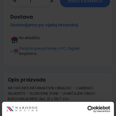
DODAJ U KOŠARICU
Dostava
Dostavljamo po cijeloj Hrvatskoj
Na skladištu
Osobno preuzimanje u PC Zagreb
Besplatno
Opis proizvoda
XIII-146 INF8 INFORMATIVNI OBRAZAC - CARINSKO
SKLADIŠTE - SLOBODNE ZONE - UOBIČAJENI OBLICI
RUKOVANJA INF8; Llist, 21 x 29,7 cm