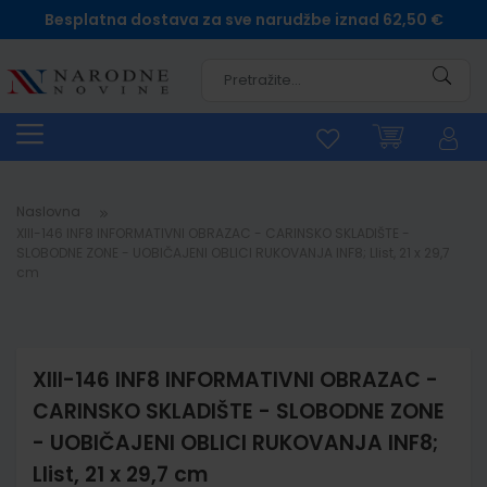
Besplatna dostava za sve narudžbe iznad 62,50 €
Pretra
Naslovna
XIII-146 INF8 INFORMATIVNI OBRAZAC - CARINSKO SKLADIŠTE -
SLOBODNE ZONE - UOBIČAJENI OBLICI RUKOVANJA INF8; Llist, 21 x 29,7
cm
XIII-146 INF8 INFORMATIVNI OBRAZAC -
CARINSKO SKLADIŠTE - SLOBODNE ZONE
- UOBIČAJENI OBLICI RUKOVANJA INF8;
Llist, 21 x 29,7 cm