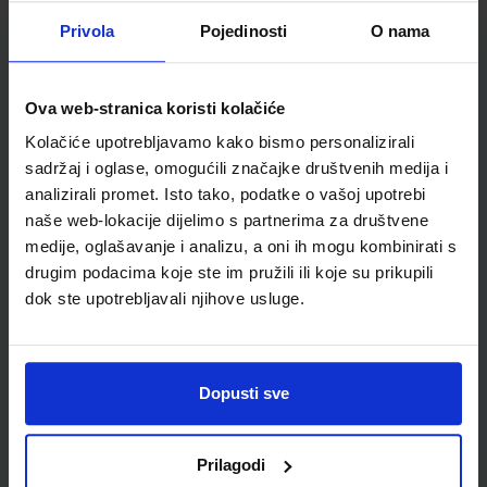
Detalji proizvoda
Privola
Pojedinosti
O nama
Šifra proizvoda
130221
Jedinična mjera
list
Ova web-stranica koristi kolačiće
Kolačiće upotrebljavamo kako bismo personalizirali
sadržaj i oglase, omogućili značajke društvenih medija i
analizirali promet. Isto tako, podatke o vašoj upotrebi
naše web-lokacije dijelimo s partnerima za društvene
medije, oglašavanje i analizu, a oni ih mogu kombinirati s
drugim podacima koje ste im pružili ili koje su prikupili
dok ste upotrebljavali njihove usluge.
Newsletter prijava
Dopusti sve
Prijavite se kako bi primali informacije o novim
proizvodima i uslugama, akcijama i drugim
Prilagodi
pogodnostima