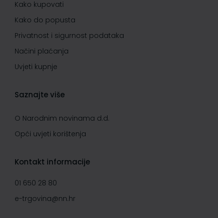
Kako kupovati
Kako do popusta
Privatnost i sigurnost podataka
Načini plaćanja
Uvjeti kupnje
Saznajte više
O Narodnim novinama d.d.
Opći uvjeti korištenja
Kontakt informacije
01 650 28 80
e-trgovina@nn.hr