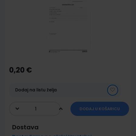
end
of
the
images
gallery
Skip
to
the
0,20 €
beginning
of
the
images
Dodaj na listu želja
gallery
DODAJ U KOŠARICU
Dostava