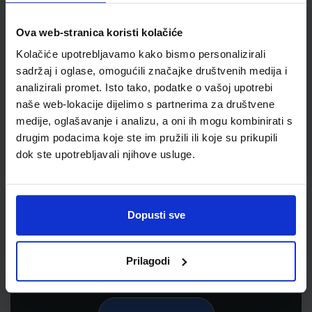
Ova web-stranica koristi kolačiće
Kolačiće upotrebljavamo kako bismo personalizirali
sadržaj i oglase, omogućili značajke društvenih medija i
analizirali promet. Isto tako, podatke o vašoj upotrebi
naše web-lokacije dijelimo s partnerima za društvene
medije, oglašavanje i analizu, a oni ih mogu kombinirati s
drugim podacima koje ste im pružili ili koje su prikupili
dok ste upotrebljavali njihove usluge.
Newsletter prijava
Prijavite se kako bi primali informacije o novim
proizvodima i uslugama, akcijama i drugim
Dopusti sve
pogodnostima
Prilagodi