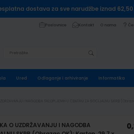
esplatna dostava za sve narudžbe iznad 62,50
Poslovnice
Kontakt
O nama
Če
Pretražite
Pretražite
ola
Ured
Odlaganje i arhiviranje
Informatika
ZDRŽAVANJU I NAGODBA SKLOPLJENIH U CENTRU ZA SOCIJALNU SKRB (Obrazac 
UKA O UZDRŽAVANJU I NAGODBA
0
LNU SKRB (Obrazac OK); Karton, 29,7 x