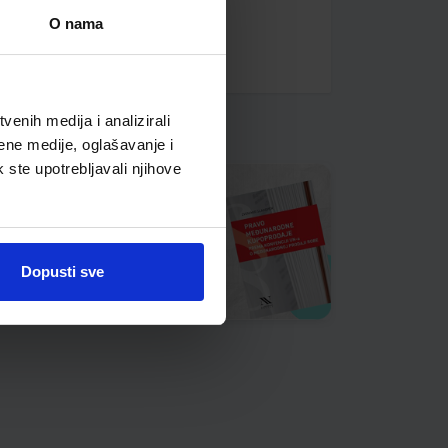
O nama
enih medija i analizirali
ene medije, oglašavanje i
k ste upotrebljavali njihove
Dopusti sve