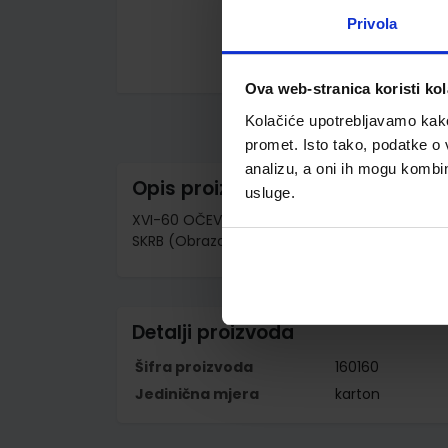
Privola
Skip
Ova web-stranica koristi kol
to
the
Kolačiće upotrebljavamo kako 
beginning
promet. Isto tako, podatke o 
of
the
analizu, a oni ih mogu kombini
images
Opis proizvoda
gallery
usluge.
XVI-60 OČEVIDNIK SUDSKIH ODLUKA O UZDRŽA
SKRB (Obrazac OK); Karton, 29,7 x 21 cm
Detalji proizvoda
Šifra proizvoda
160160
Jedinična mjera
karton