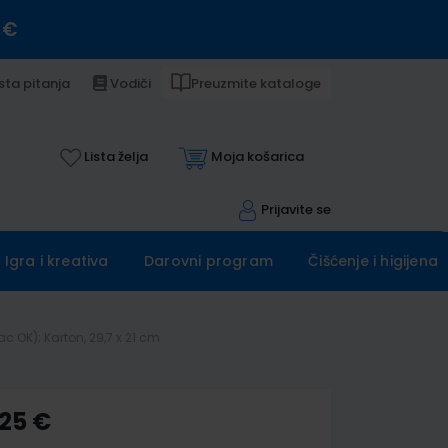
 €
sta pitanja
Vodiči
Preuzmite kataloge
Lista želja
Moja košarica
Prijavite se
Igra i kreativa
Darovni program
Čišćenje i higijena
OK); Karton, 29,7 x 21 cm
,25 €