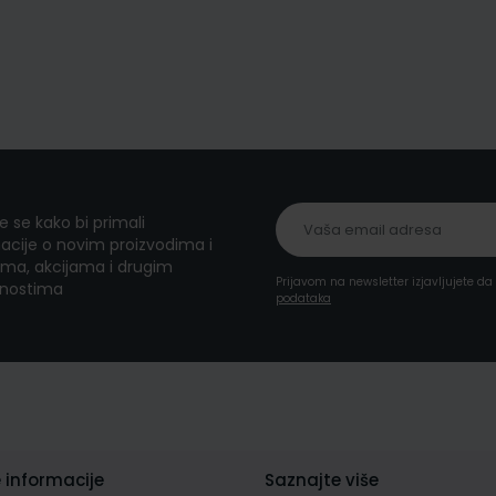
te se kako bi primali
acije o novim proizvodima i
ma, akcijama i drugim
Prijavom na newsletter izjavljujete d
nostima
podataka
 informacije
Saznajte više