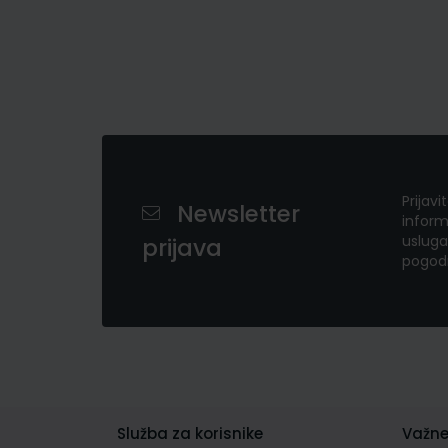
Prijavi
Newsletter
inform
usluga
prijava
pogod
Služba za korisnike
Važne