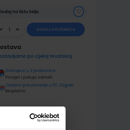
Dodaj na listu želja
DODAJ U KOŠARICU
ostava
ostavljamo po cijeloj Hrvatskoj
Dostupno u 2 poslovnica
Provjeri i pokupi odmah
Osobno preuzimanje u PC Zagreb
Besplatno