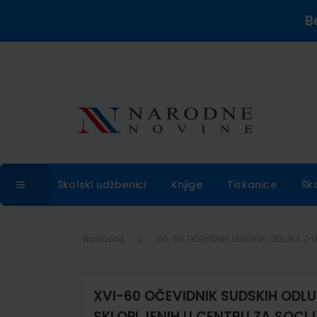
B
Školski udžbenici
Knjige
Tiskanice
Šk
Naslovna
XVI-60 OČEVIDNIK SUDSKIH ODLUKA O U
XVI-60 OČEVIDNIK SUDSKIH ODL
SKLOPLJENIH U CENTRU ZA SOCIJA