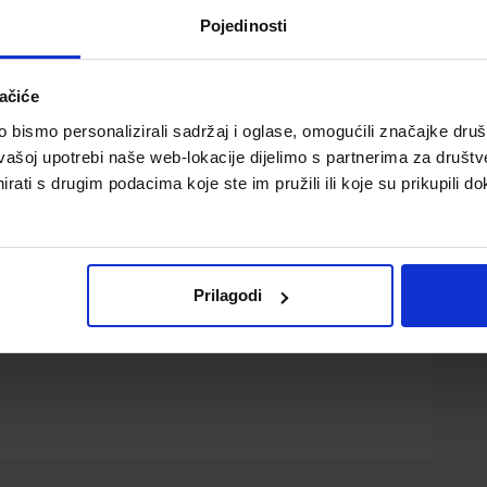
Pojedinosti
ačiće
bismo personalizirali sadržaj i oglase, omogućili značajke društv
vašoj upotrebi naše web-lokacije dijelimo s partnerima za društv
rati s drugim podacima koje ste im pružili ili koje su prikupili do
VANJU I NAGODBA SKLOPLJENIH U CENTRU ZA SOCIJALNU
Prilagodi