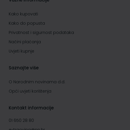
Kako kupovati
Kako do popusta
Privatnost i sigurnost podataka
Načini plaćanja
Uvjeti kupnje
Saznajte više
O Narodnim novinama d.d.
Opći uvjeti korištenja
Kontakt informacije
01 650 28 80
e-trgovina@nn.hr