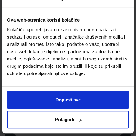
Jedinična mjera
rola
Ova web-stranica koristi kolačiće
Kolačiće upotrebljavamo kako bismo personalizirali
sadržaj i oglase, omogućili značajke društvenih medija i
analizirali promet. Isto tako, podatke o vašoj upotrebi
naše web-lokacije dijelimo s partnerima za društvene
medije, oglašavanje i analizu, a oni ih mogu kombinirati s
drugim podacima koje ste im pružili ili koje su prikupili
dok ste upotrebljavali njihove usluge.
Newsletter prijava
Prijavite se kako bi primali informacije o novim
Dopusti sve
proizvodima i uslugama, akcijama i drugim
pogodnostima
Prilagodi