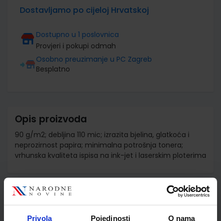
Dostavljamo po cijeloj Hrvatskoj
Dostupno u 1 poslovnica
Provjeri i pokupi odmah
Osobno preuzimanje u PC Zagreb
Besplatno
Opis proizvoda
90 g/m2; debljina 110 mic; izrazita bjelina, glatkoća i
neprozirnost papira; minimalna potrošnja tonera;
vrhunska kvaliteta ispisa na ink-jet i laserskim ploterima
Detalji proizvoda
Šifra proizvoda
510507
Privola
Pojedinosti
O nama