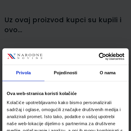
Uz ovaj proizvod kupci su kupili i
ovo…
Bojice drvene Kores
12/1+šiljilo KOR100212
Privola
Pojedinosti
O nama
Ova web-stranica koristi kolačiće
Kolačiće upotrebljavamo kako bismo personalizirali
sadržaj i oglase, omogućili značajke društvenih medija i
analizirali promet. Isto tako, podatke o vašoj upotrebi
naše web-lokacije dijelimo s partnerima za društvene
medije, oglašavanje i analizu, a oni ih mogu kombinirati s