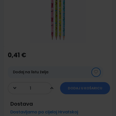
of
the
images
gallery
Skip
to
the
0,41 €
beginning
of
the
images
Dodaj na listu želja
gallery
DODAJ U KOŠARICU
Dostava
Dostavljamo po cijeloj Hrvatskoj