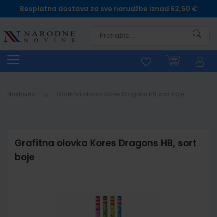
Besplatna dostava za sve narudžbe iznad 62,50 €
Pretra
Naslovna
Grafitna olovka Kores Dragons HB, sort boje
Grafitna olovka Kores Dragons HB, sort
boje
Skip
to
the
end