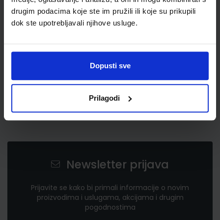
3,03 €
drugim podacima koje ste im pružili ili koje su prikupili
dok ste upotrebljavali njihove usluge.
Dopusti sve
Prilagodi
Newsletter prijava
Prijavite se kako bi primali informacije o novim
proizvodima i uslugama, akcijama i drugim
pogodnostima