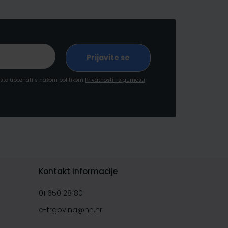
a ste upoznati s našom politikom
Privatnosti i sigurnosti
Kontakt informacije
01 650 28 80
e-trgovina@nn.hr