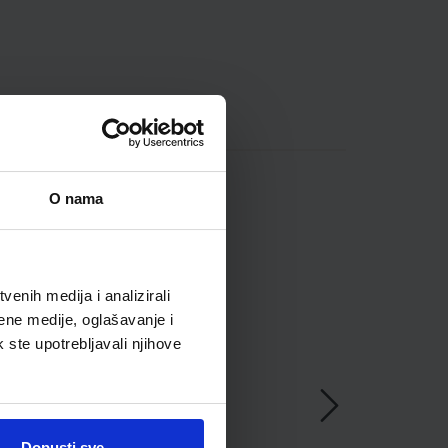
O nama
enih medija i analizirali
ene medije, oglašavanje i
k ste upotrebljavali njihove
Dopusti sve