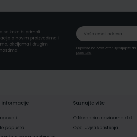
te se kako bi primali
acije o novim proizvodima i
ma, akcijama i drugim
Prijavom na newsletter izjavljujete d
nostima
podataka
 informacije
Saznajte više
kupovati
O Narodnim novinama d.d.
do popusta
Opći uvjeti korištenja