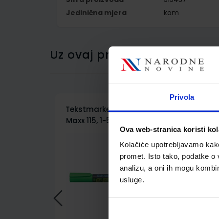
Jedinična mjera
kom
Uz ovaj proizvod kupci su ku
Privola
Tekstmarker Schneider,
Fl
Maxx 115, 1-5 mm, zeleni
To
Ova web-stranica koristi kol
Kolačiće upotrebljavamo kako 
promet. Isto tako, podatke o 
analizu, a oni ih mogu kombini
usluge.