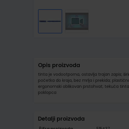
Skip
to
the
beginning
of
the
images
Opis proizvoda
gallery
tinta je vodootporna, ostavlja trajan zapis; ši
početka do kraja, bez mrlja i prekida; plastičn
ergonomski oblikovan prstohvat; tekuća tinta
poklopca
Detalji proizvoda
Šifra proizvoda
515437