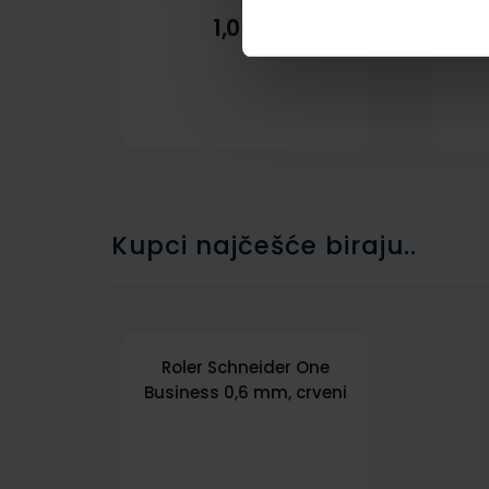
1,05 €
Kupci najčešće biraju..
Roler Schneider One
Business 0,6 mm, crveni
S183002