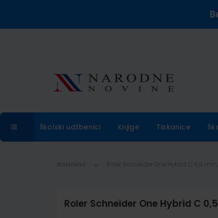
B
Školski udžbenici
Knjige
Tiskanice
Šk
Naslovna
Roler Schneider One Hybrid C 0,5 mm,
Roler Schneider One Hybrid C 0,