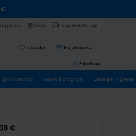
 €
sta pitanja
Vodiči
Preuzmite kataloge
Lista želja
Moja košarica
Prijavite se
Igra i kreativa
Darovni program
Čišćenje i higijena
,38 €