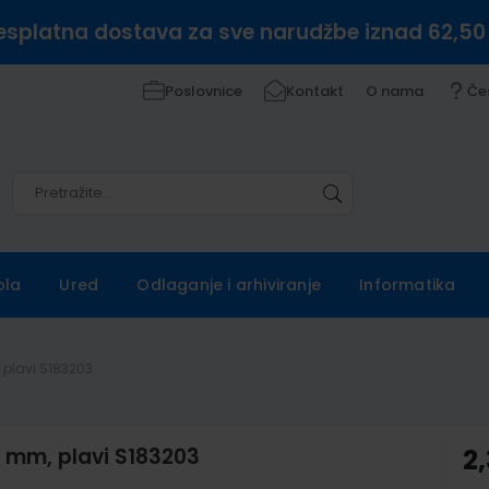
esplatna dostava za sve narudžbe iznad 62,50
Poslovnice
Kontakt
O nama
Če
Pretražite
Pretražite
ola
Ured
Odlaganje i arhiviranje
Informatika
 plavi S183203
5 mm, plavi S183203
2