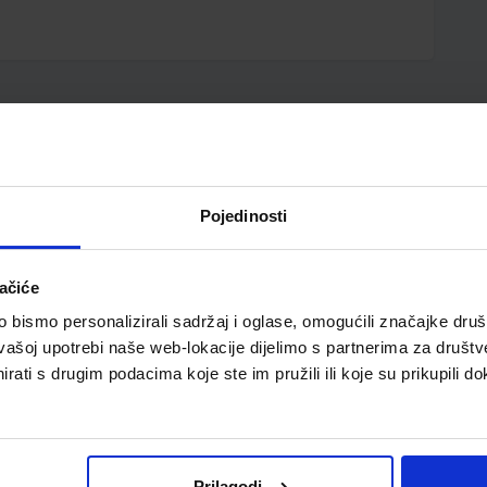
pili i ovo…
Pojedinosti
omaster Schneider,
pliner 967, 0,4 mm,
ačiće
crni
bismo personalizirali sadržaj i oglase, omogućili značajke društv
vašoj upotrebi naše web-lokacije dijelimo s partnerima za društv
rati s drugim podacima koje ste im pružili ili koje su prikupili do
Prilagodi