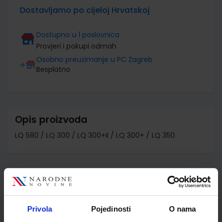
Dostavljamo po cijeloj Hrvatskoj
Dostupno u 1 poslovnica
Provjeri i pokupi odmah
Osobno preuzimanje u PC Zagreb
Besplatno
Opis proizvoda
LQ 580 / LQ 300 / LQ 300+II / LQ 300+ / LQ 350
Detalji proizvoda
Šifra proizvoda
516408
Privola
Pojedinosti
O nama
Jedinična mjera
kom