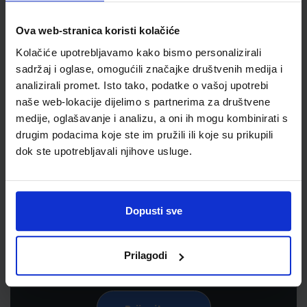
Ova web-stranica koristi kolačiće
Kolačiće upotrebljavamo kako bismo personalizirali
sadržaj i oglase, omogućili značajke društvenih medija i
analizirali promet. Isto tako, podatke o vašoj upotrebi
naše web-lokacije dijelimo s partnerima za društvene
medije, oglašavanje i analizu, a oni ih mogu kombinirati s
drugim podacima koje ste im pružili ili koje su prikupili
dok ste upotrebljavali njihove usluge.
Newsletter prijava
Prijavite se kako bi primali informacije o novim
proizvodima i uslugama, akcijama i drugim
Dopusti sve
pogodnostima
Prilagodi