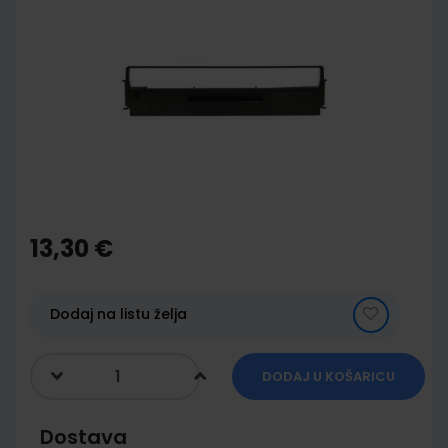
to
the
end
of
the
images
gallery
Skip
to
the
13,30 €
beginning
of
the
images
Dodaj na listu želja
gallery
DODAJ U KOŠARICU
Dostava