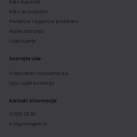
Kako kupovati
Kako do popusta
Privatnost i sigurnost podataka
Načini plaćanja
Uvjeti kupnje
Saznajte više
O Narodnim novinama d.d.
Opći uvjeti korištenja
Kontakt informacije
01 650 28 80
e-trgovina@nn.hr