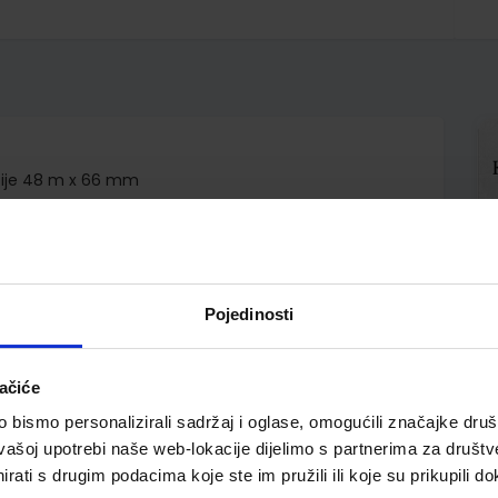
enzije 48 m x 66 mm
Pojedinosti
ačiće
bismo personalizirali sadržaj i oglase, omogućili značajke društv
vašoj upotrebi naše web-lokacije dijelimo s partnerima za društv
rati s drugim podacima koje ste im pružili ili koje su prikupili do