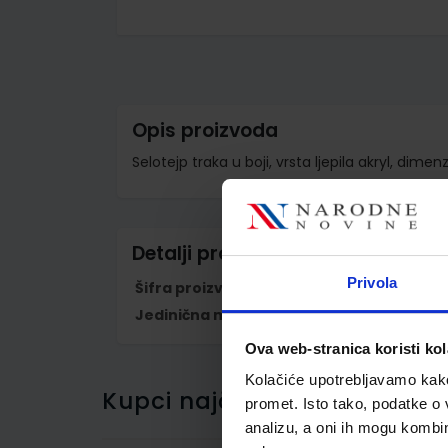
Skip
to
the
beginning
of
the
images
Opis proizvoda
gallery
Selotejp traka u boji, vrsta ljepila akryl, dim
Detalji proizvoda
Privola
Šifra proizvoda
516703
Jedinična mjera
kom
Ova web-stranica koristi kol
Kolačiće upotrebljavamo kako 
Kupci najčešće biraju..
promet. Isto tako, podatke o 
analizu, a oni ih mogu kombini