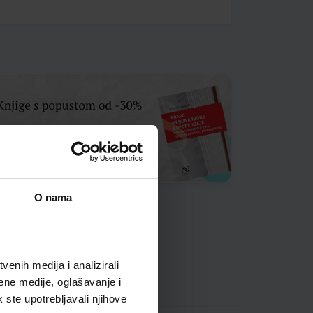
O nama
enih medija i analizirali
ene medije, oglašavanje i
k ste upotrebljavali njihove