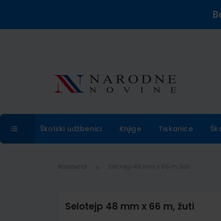
B
Školski udžbenici
Knjige
Tiskanice
Šk
Naslovna
Selotejp 48 mm x 66 m, žuti
Selotejp 48 mm x 66 m, žuti