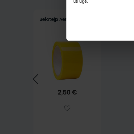
usluge.
Selotejp Aero 48/66 žuti
2,50 €