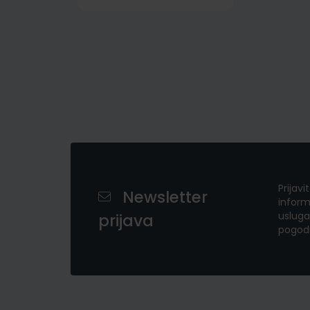
Prijavi
Newsletter
inform
usluga
prijava
pogod