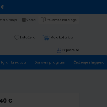
 €
sta pitanja
Vodiči
Preuzmite kataloge
Lista želja
Moja košarica
Prijavite se
Igra i kreativa
Darovni program
Čišćenje i higijena
,40 €