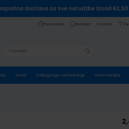
esplatna dostava za sve narudžbe iznad 62,50
Poslovnice
Kontakt
O nama
Če
Pretražite
Pretražite
ola
Ured
Odlaganje i arhiviranje
Informatika
2