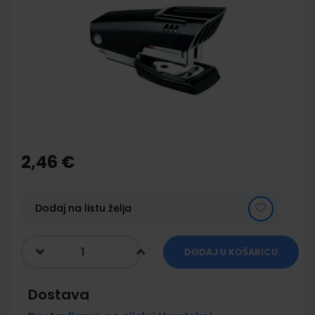
end
of
the
images
gallery
Skip
to
the
2,46 €
beginning
of
the
images
Dodaj na listu želja
gallery
DODAJ U KOŠARICU
Dostava