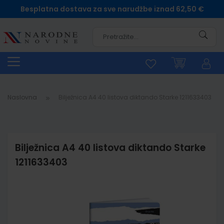
Besplatna dostava za sve narudžbe iznad 62,50 €
Pretra
Naslovna
Bilježnica A4 40 listova diktando Starke 1211633403
Bilježnica A4 40 listova diktando Starke
1211633403
Skip
to
the
end