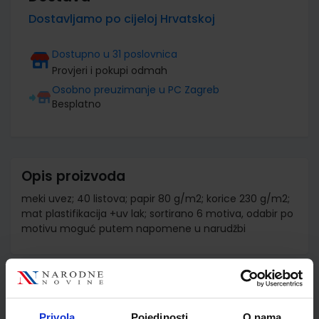
Dostavljamo po cijeloj Hrvatskoj
Dostupno u 31 poslovnica
Provjeri i pokupi odmah
Osobno preuzimanje u PC Zagreb
Besplatno
Opis proizvoda
meki uvez; 40 listova; papir 80 g/m2; korice 230 g/m2;
mat plastifikacija +uv lak; sortirano 6 motiva, odabir po
motivu moguć putem napomene u narudžbi
Detalji proizvoda
Šifra proizvoda
518387
Privola
Pojedinosti
O nama