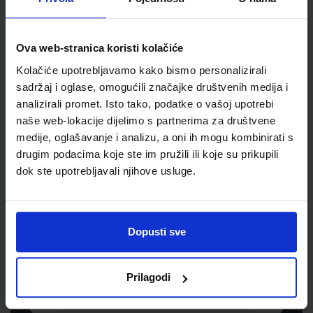
Jedinična mjera
kom
Ova web-stranica koristi kolačiće
Kolačiće upotrebljavamo kako bismo personalizirali
sadržaj i oglase, omogućili značajke društvenih medija i
analizirali promet. Isto tako, podatke o vašoj upotrebi
naše web-lokacije dijelimo s partnerima za društvene
medije, oglašavanje i analizu, a oni ih mogu kombinirati s
drugim podacima koje ste im pružili ili koje su prikupili
dok ste upotrebljavali njihove usluge.
Newsletter prijava
Prijavite se kako bi primali informacije o novim
Dopusti sve
proizvodima i uslugama, akcijama i drugim
pogodnostima
Prilagodi